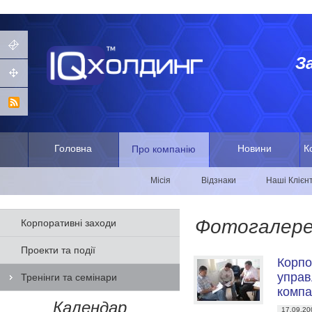
З
Головна
Новини
К
Про компанію
Місія
Відзнаки
Наші Клієн
Фотогалер
Корпоративні заходи
Проекти та події
Корпо
управ
Тренінги та семінари
компа
Календар
17.09.20