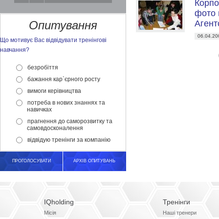
Корпо
фото 
Опитування
Агент
06.04.20
Що мотивує Вас відвідувати тренінгові
навчання?
безробіття
бажання кар`єрного росту
вимоги керівництва
потреба в нових знаннях та
навичках
прагнення до саморозвитку та
самовдосконалення
відвідую тренінги за компанію
ПРОГОЛОСУВАТИ
АРХІВ ОПИТУВАНЬ
IQholding
Тренінги
Місія
Наші тренери