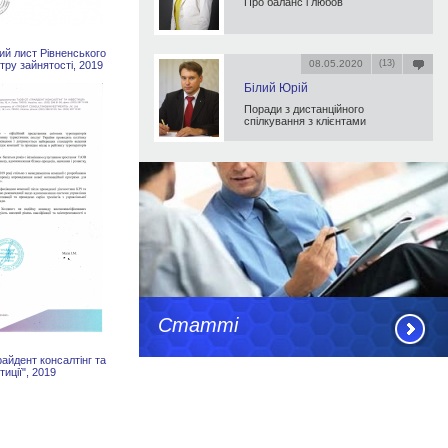
Про баланс і любов
ий лист Рівненського
08.05.2020
(13)
тру зайнятості, 2019
Білий Юрій
Поради з дистанційного
спілкування з клієнтами
Статті
айдент консалтінг та
тиції", 2019