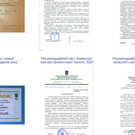
 І премії
Рекомендаційний лист Львівської
Рекомендаційн
идання року"
торгово-промислової палати, 2020
обласного цен