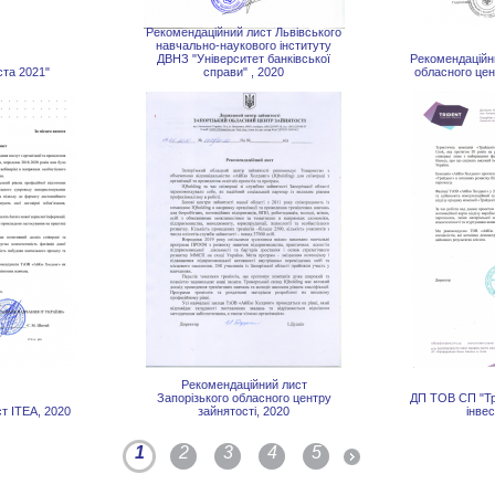
Рекомендаційний лист Львівського
навчально-наукового інституту
ДВНЗ "Університет банківської
Рекомендаційн
ста 2021"
справи" , 2020
обласного цен
Рекомендаційний лист
Запорізького обласного центру
ДП ТОВ СП "Тр
т ITEA, 2020
зайнятості, 2020
інвес
1
2
3
4
5