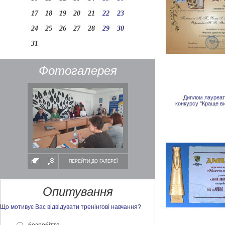
17
18
19
20
21
22
23
24
25
26
27
28
29
30
31
Фотогалерея
Диплом лауреата
конкурсу "Краще в
ПЕРЕЙТИ ДО ГАЛЕРЕЇ
Опитування
Що мотивує Вас відвідувати тренінгові навчання?