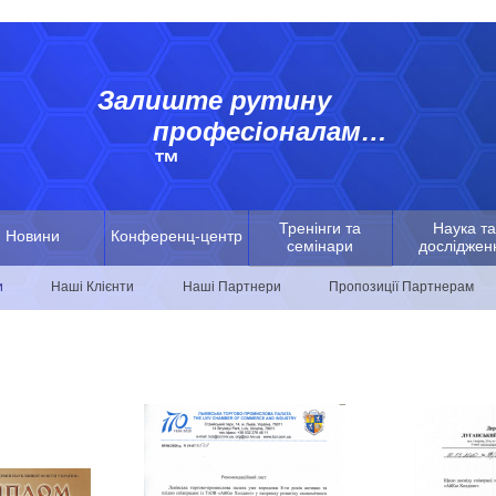
Залиште рутину
професіоналам…
™
Тренінги та
Наука та
Новини
Конференц-центр
семінари
досліджен
и
Наші Клієнти
Наші Партнери
Пропозиції Партнерам