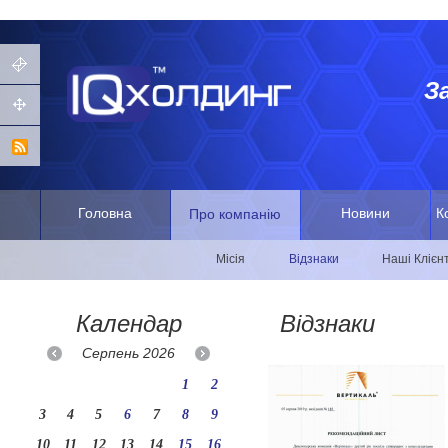
З
Головна
Новини
К
Про компанію
Місія
Відзнаки
Наші Клієн
Календар
Відзнаки
Серпень
2026
1
2
3
4
5
6
7
8
9
10
11
12
13
14
15
16