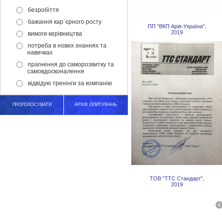
безробіття
бажання кар`єрного росту
ПП "ВКП Арія-Україна",
2019
вимоги керівництва
потреба в нових знаннях та
навичках
прагнення до саморозвитку та
самовдосконалення
відвідую тренінги за компанію
ПРОГОЛОСУВАТИ
АРХІВ ОПИТУВАНЬ
ТОВ "ТТС Стандарт",
2019