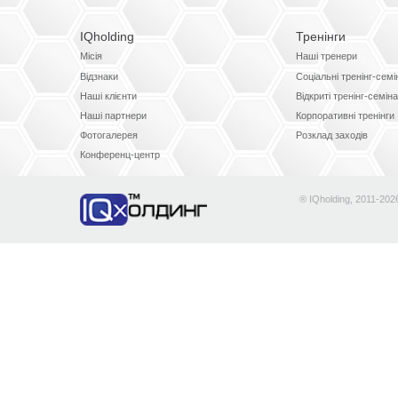
IQholding
Тренінги
Місія
Наші тренери
Відзнаки
Соціальні тренінг-сем
Наші клієнти
Відкриті тренінг-семін
Наші партнери
Корпоративні тренінги
Фотогалерея
Розклад заходів
Конференц-центр
® IQholding, 2011-202