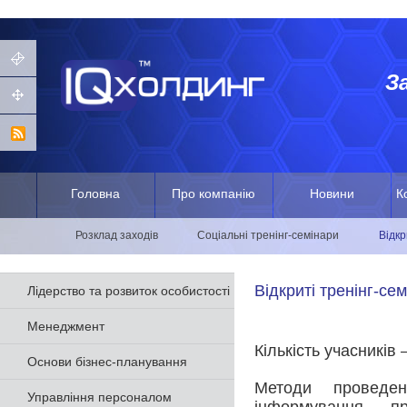
З
Головна
Про компанію
Новини
К
Розклад заходів
Соціальні тренінг-семінари
Відкр
Відкриті тренінг-се
Лідерство та розвиток особистості
Менеджмент
Кількість учасників
Основи бізнес-планування
Методи проведенн
Управління персоналом