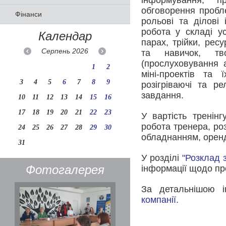
інформування, пр
обговорення пробле
Фінанси
рольові та ділові 
робота у складі у
Календар
парах, трійки, рес
Серпень
2026
та навичок, тво
(прослуховування а
1
2
міні-проектів та 
3
4
5
6
7
8
9
розігріваючі та ре
завдання.
10
11
12
13
14
15
16
17
18
19
20
21
22
23
У вартість тренінг
робота тренера, ро
24
25
26
27
28
29
30
обладнанням, оренд
31
У розділі
"Розклад 
Фотогалерея
інформації щодо пр
За детальнішою 
компанії
.