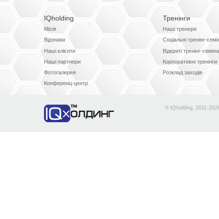
IQholding
Тренінги
Місія
Наші тренери
Відзнаки
Соціальні тренінг-сем
Наші клієнти
Відкриті тренінг-семін
Наші партнери
Корпоративні тренінги
Фотогалерея
Розклад заходів
Конференц-центр
® IQholding, 2011-202