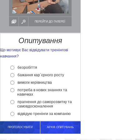
ПЕРЕЙТИ ДО ГАЛЕРЕЇ
Опитування
Що мотивує Вас відвідувати тренінгові
навчання?
безробіття
бажання кар`єрного росту
вимоги керівництва
потреба в нових знаннях та
навичках
прагнення до саморозвитку та
самовдосконалення
відвідую тренінги за компанію
ПРОГОЛОСУВАТИ
АРХІВ ОПИТУВАНЬ