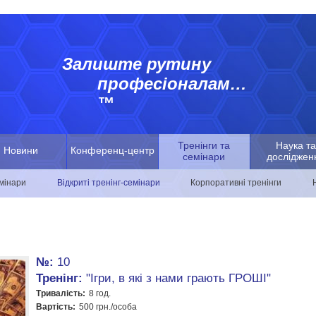
Залиште рутину
професіоналам…
™
Тренінги та
Наука та
Новини
Конференц-центр
семінари
досліджен
емінари
Відкриті тренінг-семінари
Корпоративні тренінги
№:
10
Тренінг:
"Ігри, в які з нами грають ГРОШІ"
Тривалість:
8 год.
Вартість:
500 грн./особа