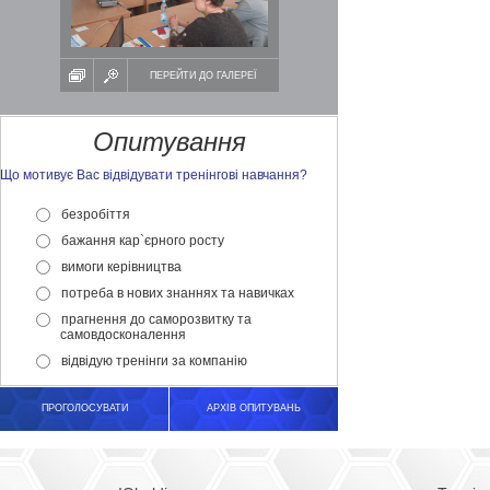
ПЕРЕЙТИ ДО ГАЛЕРЕЇ
Опитування
Що мотивує Вас відвідувати тренінгові навчання?
безробіття
бажання кар`єрного росту
вимоги керівництва
потреба в нових знаннях та навичках
прагнення до саморозвитку та
самовдосконалення
відвідую тренінги за компанію
ПРОГОЛОСУВАТИ
АРХІВ ОПИТУВАНЬ