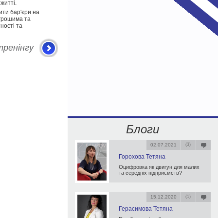
житті.
ити бар'єри на
 грошима та
ності та
ренінгу
Блоги
02.07.2021
(3)
Горохова Тетяна
Оцифровка як двигун для малих
та середніх підприємств?
15.12.2020
(1)
Герасимова Тетяна