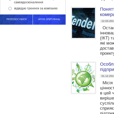
самовдосконалення
відвідую тренінги за компанію
Понятт
комерц
ПРОГОЛОСУВАТИ
АРХІВ ОПИТУВАНЬ
12.03.201
Останн
іннова
(ІКТ) 
які мо
достав
проекту
Особли
підпр
01.12.201
Місія 
цінност
в цей 
виріше
суспіл
сприяє
підтри