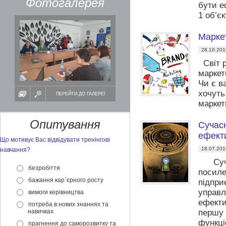
Фотогалерея
бути е
1 об’є
Маркет
28.10.201
Світ р
маркет
Чи є в
хочуть
ПЕРЕЙТИ ДО ГАЛЕРЕЇ
маркет
Опитування
Сучасн
ефекти
Що мотивує Вас відвідувати тренінгові
18.07.201
навчання?
Сучасн
безробіття
посиле
бажання кар`єрного росту
підпри
управл
вимоги керівництва
ефекти
потреба в нових знаннях та
навичках
першу 
функці
прагнення до саморозвитку та