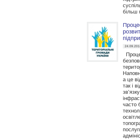
суспіл
більш 
Процес
розвит
підпри
24.09.201
Процес
безпов
терито
Наповн
а це в
так і 
зв’язк
інфрас
часто 
технол
освітл
топогр
послуг
адміні