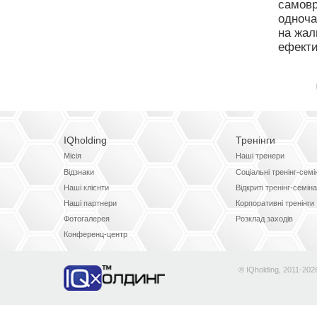
самовр
одноча
на жал
ефекти
IQholding
Тренінги
Місія
Наші тренери
Відзнаки
Соціальні тренінг-сем
Наші клієнти
Відкриті тренінг-семін
Наші партнери
Корпоративні тренінги
Фотогалерея
Розклад заходів
Конференц-центр
® IQholding, 2011-202