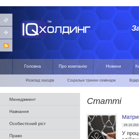
З
Головна
Про компанію
Новини
К
Розклад заходів
Соціальні тренінг-семінари
Відкр
Статті
Менеджмент
Навчання
Матри
Особистісний ріст
26.10.202
У проц
Право