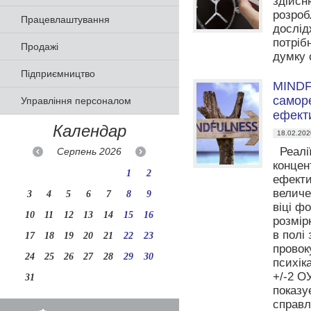
здійсн
розроб
Працевлаштування
дослід
потріб
Продажі
думку 
Підприємництво
MINDFU
саморе
Управління персоналом
ефект
Календар
18.02.202
Реалії
Серпень
2026
концен
1
2
ефекти
величе
3
4
5
6
7
8
9
віці ф
10
11
12
13
14
15
16
розмір
в полі 
17
18
19
20
21
22
23
провок
24
25
26
27
28
29
30
психік
+/-2 ОУ
31
показу
справл