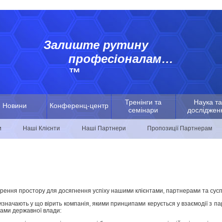
Залиште рутину
професіоналам…
™
Тренінги та
Наука та
Новини
Конференц-центр
семінари
досліджен
и
Наші Клієнти
Наші Партнери
Пропозиції Партнерам
орення простору для досягнення успіху нашими клієнтами, партнерами та сусп
значають у що вірить компанія, якими принципами керується у взаємодії з па
нами державної влади: