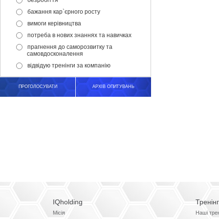
безробіття
бажання кар`єрного росту
вимоги керівництва
потреба в нових знаннях та навичках
прагнення до саморозвитку та
самовдосконалення
відвідую тренінги за компанію
ПРОГОЛОСУВАТИ
АРХІВ ОПИТУВАНЬ
IQholding
Тренін
Місія
Наші тре