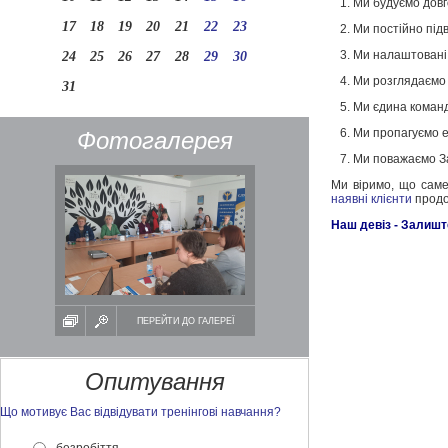
1. Ми будуємо довго
17
18
19
20
21
22
23
2. Ми постійно підв
3. Ми налаштовані 
24
25
26
27
28
29
30
4. Ми розглядаємо 
31
5. Ми єдина команда 
6. Ми пропагуємо ет
Фотогалерея
7. Ми поважаємо З
Ми віримо, що саме
наявні клієнти
продо
Наш девіз - Залишт
ПЕРЕЙТИ ДО ГАЛЕРЕЇ
Опитування
Що мотивує Вас відвідувати тренінгові навчання?