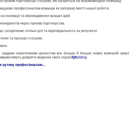
строкові партнерські стосунки, які базуються на взаємовигідній співпраці.
ищуємо професіоналізм команди як запоруку якості нашої роботи.
на інновації та впровадження кращих ідей.
конкурентів через призму партнерства.
і розділяємо спільні цілі та відповідальність за результат.
ичні та прозорі стосунки.
акон.
 завдяки переліченим цінностям все більше й більше нових компаній зверт
вжуватимуть довіряти ведення своїх справ
IQh
olding
.
е рутину професіоналам...