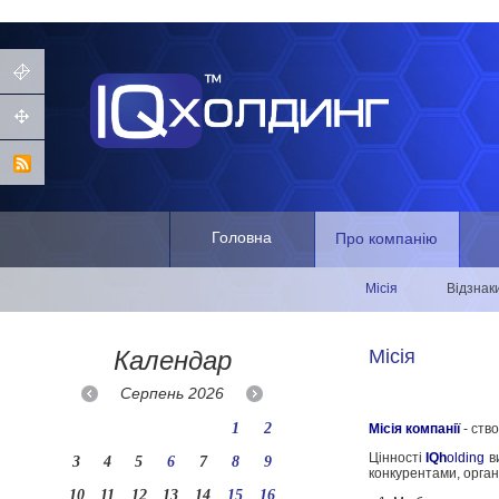
Головна
Про компанію
Місія
Відзнак
Календар
Місія
Серпень
2026
1
2
Місія компанії
- ств
Цінності
IQh
olding
ви
3
4
5
6
7
8
9
конкурентами, орга
10
11
12
13
14
15
16