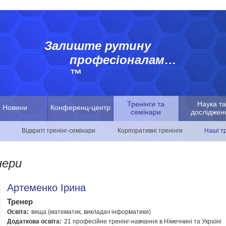
Залиште рутину
професіоналам…
™
Тренінги та
Наука та
Новини
Конференц-центр
семінари
досліджен
Відкриті тренінг-семінари
Корпоративні тренінги
Наші т
нери
Артеменко Ірина
Тренер
Освіта:
вища (математик, викладач інформатики)
Додаткова освіта:
21 професійне тренінг-навчання в Німеччині та Україні