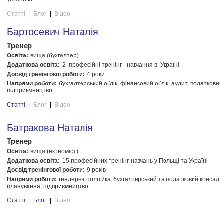
Статті
|
Блог
|
Відео
Бартосевич Наталія
Тренер
Освіта:
вища (бухгалтер)
Додаткова освіта:
2 професійні тренінг - навчання в Україні
Досвід тренінгової роботи:
4 роки
Напрями роботи:
бухгалтерський облік, фінансовий облік, аудит, податкови
підприємництво
Статті
|
Блог
|
Відео
Батракова Наталія
Тренер
Освіта:
вища (економіст)
Додаткова освіта:
15 професійних тренінг-навчань у Польщі та Україні
Досвід тренінгової роботи:
9 років
Напрями роботи:
гендерна політика, бухгалтерський та податковий консалт
планування, підприємництво
Статті
|
Блог
|
Відео