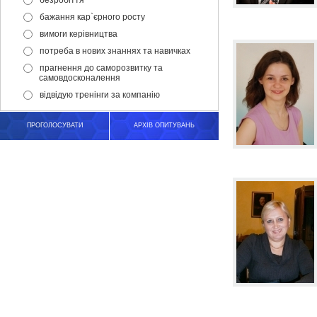
безробіття
бажання кар`єрного росту
вимоги керівництва
потреба в нових знаннях та навичках
прагнення до саморозвитку та
самовдосконалення
відвідую тренінги за компанію
ПРОГОЛОСУВАТИ
АРХІВ ОПИТУВАНЬ