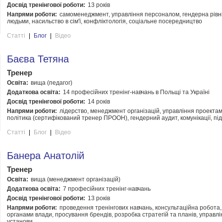
Досвід тренінгової роботи:
13 років
Напрями роботи:
самоменеджмент, управління персоналом, гендерна рівні
людьми, насильство в сім'ї, конфліктологія, соціальне посередництво
Статті
|
Блог
|
Відео
Баєва Тетяна
Тренер
Освіта:
вища (педагог)
Додаткова освіта:
14 професійних тренінг-навчань в Польщі та Україні
Досвід тренінгової роботи:
14 років
Напрями роботи:
лідерство, менеджмент організацій, управління проекта
політика (сертифікований тренер ПРООН), гендерний аудит, комунікації, п
Статті
|
Блог
|
Відео
Банера Анатолій
Тренер
Освіта:
вища (менеджмент організацій)
Додаткова освіта:
7 професійних тренінг-навчань
Досвід тренінгової роботи:
13 років
Напрями роботи:
проведення тренінгових навчань, консультаційна робота,
органами влади, просування брендів, розробка стратегій та планів, управлі
установи