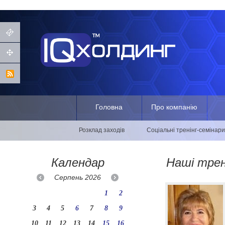
Головна
Про компанію
Розклад заходів
Соціальні тренінг-семінари
Календар
Наші тре
Серпень
2026
1
2
3
4
5
6
7
8
9
10
11
12
13
14
15
16