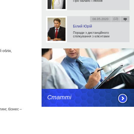
Про баланс і любов
08.05.2020
(13)
Білий Юрій
Поради з дистанційного
спілкування з клієнтами
й облік,
Статті
инг, бізнес –