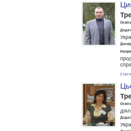
Ци
Тр
Освіта
Додат
Укра
Досвід
Напря
прод
спра
Статті
Ць
Тр
Освіта
діял
Додат
Укра