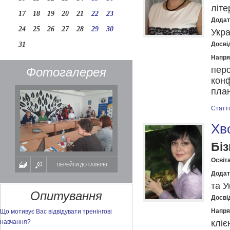
літе
17
18
19
20
21
22
23
Додат
24
25
26
27
28
29
30
Укра
31
Досвід
Напря
перс
Фотогалерея
конф
план
Статті
Хв
Біз
Освіта
ПЕРЕЙТИ ДО ГАЛЕРЕЇ
Додат
та У
Опитування
Досвід
Напря
Що мотивує Вас відвідувати тренінгові
навчання?
кліє