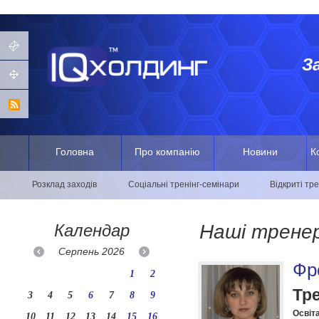
З
Головна
Про компанію
Новини
К
Розклад заходів
Соціальні тренінг-семінари
Відкриті тр
Календар
Наші трене
Серпень
2026
Фр
1
2
Тр
3
4
5
6
7
8
9
Освіта
10
11
12
13
14
15
16