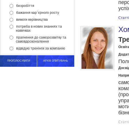
перс
безробіття
успі
бажання кар`єрного росту
Статті
вимоги керівництва
потреба в нових знаннях та
Хо
навичках
прагнення до саморозвитку та
Тр
самовдосконалення
Освіта
відвідую тренінги за компанію
Додат
Поль
ПРОГОЛОСУВАТИ
АРХІВ ОПИТУВАНЬ
Досвід
Напря
само
кома
(про
упра
моти
бізн
Статті