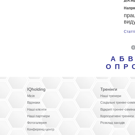
Досвід
Напря
прац
виду
Статті
А
Б
В
О
П
Р
IQholding
Тренінги
Місія
Наші тренери
Відзнаки
Соціальні тренінг-сем
Наші клієнти
Відкриті тренінг-семін
Наші партнери
Корпоративні тренінги
Фотогалерея
Розклад заходів
Конференц-центр