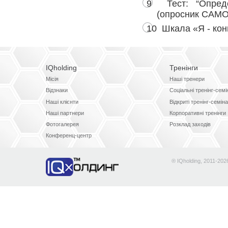
Тест: “Опреде
(опросник САМО
Шкала «Я - кон
IQholding
Тренінги
Місія
Наші тренери
Відзнаки
Соціальні тренінг-сем
Наші клієнти
Відкриті тренінг-семін
Наші партнери
Корпоративні тренінги
Фотогалерея
Розклад заходів
Конференц-центр
® IQholding, 2011-202