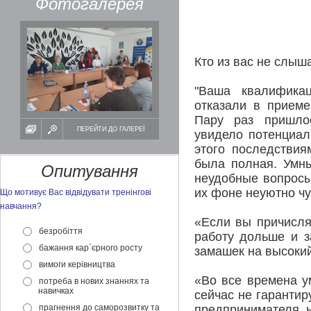
Фотогалерея
Кто из вас не слы
"Ваша квалифика
отказали в приеме
Пару раз пришлос
ПЕРЕЙТИ ДО ГАЛЕРЕЇ
увидело потенциал
этого последствия
была полная. Умны
Опитування
неудобные вопросы
их фоне неуютно чу
Що мотивує Вас відвідувати тренінгові
навчання?
«Если вы причисля
безробіття
работу дольше и з
бажання кар`єрного росту
замашек на высокий
вимоги керівництва
«Во все времена ум
потреба в нових знаннях та
навичках
сейчас не гарантир
прагнення до саморозвитку та
предпринимателя, н