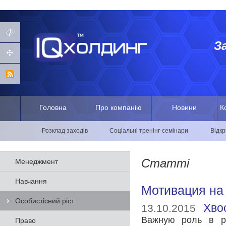
З
Головна
Про компанію
Новини
К
Розклад заходів
Соціальні тренінг-семінари
Відкр
Статті
Менеджмент
Навчання
Мотивация на 
Особистісний ріст
Хво
13.10.2015
Важную роль в ра
Право