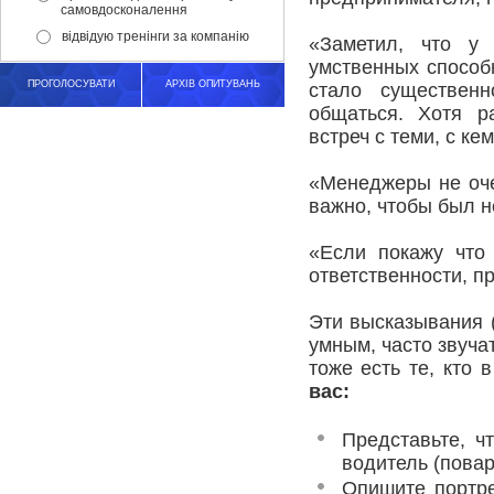
самовдосконалення
відвідую тренінги за компанію
«Заметил, что у
умственных способ
ПРОГОЛОСУВАТИ
АРХІВ ОПИТУВАНЬ
стало существен
общаться. Хотя р
встреч с теми, с ке
«Менеджеры не оче
важно, чтобы был н
«Если покажу что
ответственности, п
Эти высказывания 
умным, часто звуча
тоже есть те, кто
вас:
Представьте, ч
водитель (повар
Опишите портре