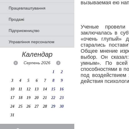
вызываемая ею нап
Працевлаштування
Продажі
Ученые провели 
Підприємництво
заключалась в суб
«очень глупый» 
Управління персоналом
старались постав
Общее мнение изре
Календар
выбор. Он сказал
умным». По всей 
Серпень
2026
способностями в п
1
2
под воздействием 
3
4
5
6
7
8
9
действия психолог
10
11
12
13
14
15
16
17
18
19
20
21
22
23
24
25
26
27
28
29
30
31