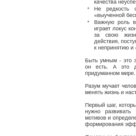
качества неусп
Не редкость 
«выученной бе
Важную роль в
играет локус ко
за свою жизн
действия, посту
к непринятию и 
Быть умным - это 
он есть. А это 
придуманном мире.
Разум мучает чело
менять жизнь и нас
Первый шаг, которы
нужно развивать 
мотивов и определ
формирования эффе