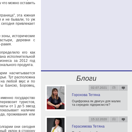
а что можно оставить
граница", эта южная
 и не бывали, то уж
 сегодня привлекает
 зоны, исторические
астыри, деревни с
-ракия.
определило его как
гана исполнительной
бизнеса за 2012 год
онального продукта.
арии насчитывается
Блоги
рье. Тут расположна
 на любой вкус и по
ы Банско, Боровец,
02.07.2021
(3)
Горохова Тетяна
 именно государство
Оцифровка як двигун для малих
перевозит туристов,
та середніх підприємств?
аты от 1 до 5 звезд
показывает наличие
еда, проживания или
15.12.2020
(1)
Герасимова Тетяна
олгарии они сегодня
ьный уклон в сторону