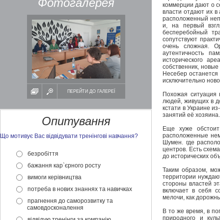
Фотогалерея
коммерции дают о с
власти отдают их в
расположенный неп
и, на первый взгл
бесперебойный траф
сопутствуют практ
очень сложная. О
аутентичность па
исторического аре
собственник, новые
Несебер останется 
исключительно нов
ПЕРЕЙТИ ДО ГАЛЕРЕЇ
Похожая ситуация 
людей, живущих в д
кстати в Украине и
занятий её хозяина
Опитування
Еще хуже обстоит
расположенные немн
Що мотивує Вас відвідувати тренінгові навчання?
Шумен. где располо
центров. Есть схем
безробіття
до исторических объ
бажання кар`єрного росту
Таким образом, мо
территории нуждают
вимоги керівництва
стороны властей эт
потреба в нових знаннях та навичках
включает в себя с
мелочи, как дорожн
прагнення до саморозвитку та
самовдосконалення
В то же время, в п
природного и куль
відвідую тренінги за компанію