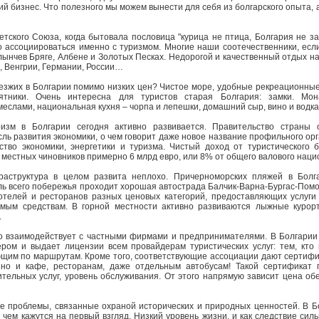
ий бизнес. Что полезного мы можем вынести для себя из болгарского опыта, 
тского Союза, когда бытовала пословица "курица не птица, Болгария не за
о ассоциироваться именно с туризмом. Многие наши соотечественники, если
ынчев Бряге, Албене и Золотых Песках. Недорогой и качественный отдых на
и, Венгрии, Германии, России…
езжих в Болгарии помимо низких цен? Чистое море, удобные рекреационные
ятники. Очень интересна для туристов старая Болгария: замки. Мон
еслами, национальная кухня – чорпа и лепешки, домашний сыр, вино и водка
ризм в Болгарии сегодня активно развивается. Правительство страны 
ль развития экономики, о чем говорит даже новое название профильного ор
ство экономики, энергетики и туризма. Чистый доход от туристического 
 местных чиновников примерно 6 млрд евро, или 8% от общего валового наци
раструктура в целом развита неплохо. Причерноморских пляжей в Болг
ль всего побережья проходит хорошая автострада Балчик-Варна-Бургас-Помо
отелей и ресторанов разных ценовых категорий, предоставляющих услуги
ым средствам. В горной местности активно развиваются лыжные курорт
.
но взаимодействует с частными фирмами и предпринимателями. В Болгарии
ром и выдает лицензии всем провайдерам туристических услуг: тем, кто 
щим по маршрутам. Кроме того, соответствующие ассоциации дают сертифик
 но и кафе, ресторанам, даже отдельным автобусам! Такой сертификат 
тельных услуг, уровень обслуживания. От этого напрямую зависит цена об
е проблемы, связанные охраной исторических и природных ценностей. В Б
, чем кажутся на первый взгляд. Низкий уровень жизни, и как следствие сил