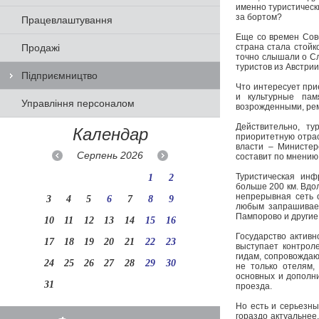
именно туристическ
за бортом?
Працевлаштування
Еще со времен Сове
Продажі
страна стала стойк
точно слышали о Сл
туристов из Австри
Підприємництво
Что интересует при
и культурные пам
Управління персоналом
возрожденными, рем
Действительно, ту
Календар
приоритетную отрас
власти – Министер
Серпень
2026
составит по мнению
Туристическая инф
1
2
больше 200 км. Вдо
непрерывная сеть 
3
4
5
6
7
8
9
любым запрашиваем
Пампорово и другие
10
11
12
13
14
15
16
Государство актив
17
18
19
20
21
22
23
выступает контроле
гидам, сопровождаю
24
25
26
27
28
29
30
не только отелям,
основных и дополни
31
проезда.
Но есть и серьезны
гораздо актуальнее