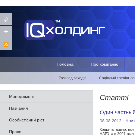
Головна
Про компанію
Розклад заходів
Соціальні тренінг-с
Статті
Менеджмент
Навчання
Один частный
Особистісний ріст
Брит
08.08.2012
Когда-то давно, поч
Право
НАТО, а в 2007 год