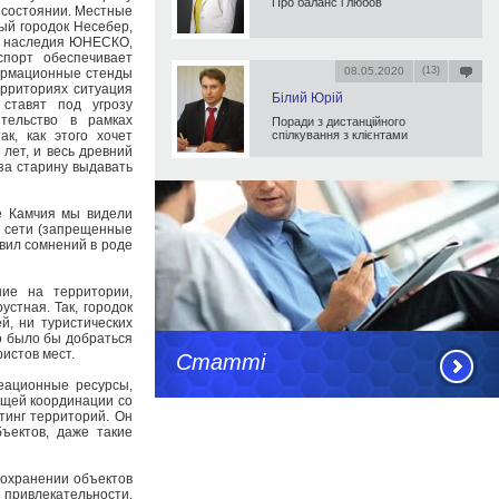
Про баланс і любов
 состоянии. Местные
ый городок Несебер,
го наследия ЮНЕСКО,
спорт обеспечивает
08.05.2020
(13)
формационные стенды
ерриториях ситуация
Білий Юрій
ставят под угрозу
ительство в рамках
Поради з дистанційного
ак, как этого хочет
спілкування з клієнтами
лет, и весь древний
 за старину выдавать
е Камчия мы видели
е сети (запрещенные
авил сомнений в роде
ие на территории,
стная. Так, городок
й, ни туристических
но было бы добраться
ристов мест.
Статті
еационные ресурсы,
бщей координации со
тинг территорий. Он
ъектов, даже такие
сохранении объектов
привлекательности,