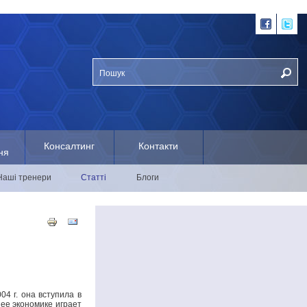
Консалтинг
Контакти
ня
Наші тренери
Статті
Блоги
04 г. она вступила в
 ее экономике играет