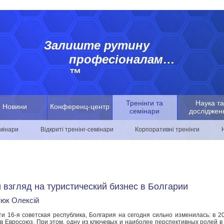
Залиште рутину
професіоналам…
™
Тренінги та
Наука та
Новини
Конференц-центр
семінари
досліджен
емінари
Відкриті тренінг-семінари
Корпоративні тренінги
 взгляд на туристический бизнес в Болгарии
юк Олексій
ти 16-я советская республика, Болгария на сегодня сильно изменилась: в 20
у в Евросоюз. При этом, одну из ключевых и наиболее перспективных ролей в