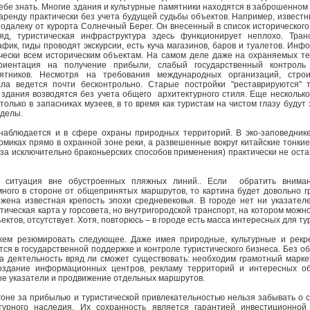
ебе знать. Многие здания и культурные памятники находятся в заброшенном
 аренду практически без учета будущей судьбы объектов. Например, известн
одалеку от курорта Солнечный Берег. Он внесенный в список историческо
яд, туристическая инфраструктура здесь функционирует неплохо. Тран
ик, гиды проводят экскурсии, есть куча магазинов, баров и туалетов. Ин
ически всем историческим объектам. На самом деле даже на охраняемых т
риентация на получение прибыли, слабый государственный контроль 
мятников. Несмотря на требования международных организаций, стро
ала ведется почти бесконтрольно. Старые постройки "реставрируются" т
 здания возводятся без учета общего архитектурного стиля. Еще несколько 
только в запасниках музеев, в то время как туристам на чистом глазу будут
оделы.
наблюдается и в сфере охраны природных территорий. В эко-заповедник
омиках прямо в охранной зоне реки, а развешенные вокруг китайские тонки
з-за исключительно браконьерских способов применения) практически не ост
.
 ситуация вне обустроенных пляжных линий.. Если обратить вниман
ого в стороне от общепринятых маршрутов, то картина будет довольно гру
жена известная крепость эпохи средневековья. В городе нет ни указателе
атическая карта у горсовета, но внутригородской транспорт, на котором мож
ектов, отсутствует. Хотя, повторюсь – в городе есть масса интересных для ту
жем резюмировать следующее. Даже имея природные, культурные и рекр
ся в государственной поддержке и контроле туристического бизнеса. Без о
а деятельность вряд ли сможет существовать: необходим грамотный марке
оздание информационных центров, рекламу территорий и интересных об
ые указатели и продвижение отдельных маршрутов.
огоне за прибылью и туристической привлекательностью нельзя забывать о 
турного наследия. Их сохранность является гарантией инвестиционной 