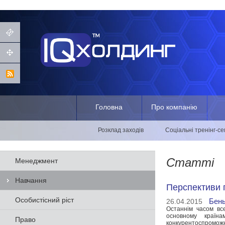
Головна
Про компанію
Розклад заходів
Соціальні тренінг-с
Статті
Менеджмент
Навчання
Перспективи 
Особистісний ріст
Бень
26.04.2015
Останнім часом все
основному країн
Право
конкурентоспроможн