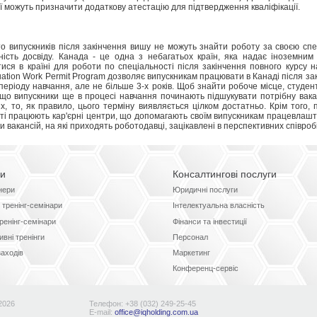
ії можуть призначити додаткову атестацію для підтвердження кваліфікації.
то випускників після закінчення вишу не можуть знайти роботу за своєю сп
ність досвіду. Канада - це одна з небагатьох країн, яка надає іноземним
ися в країні для роботи по спеціальності після закінчення повного курсу 
ation Work Permit Program дозволяє випускникам працювати в Канаді після за
періоду навчання, але не більше 3-х років. Щоб знайти робоче місце, студент
що випускники ще в процесі навчання починають підшукувати потрібну вакан
х, то, як правило, цього терміну виявляється цілком достатньо. Крім того,
теті працюють кар'єрні центри, що допомагають своїм випускникам працевлаш
 вакансій, на які приходять роботодавці, зацікавлені в перспективних співроб
ги
Консалтингові послуги
нери
Юридичні послуги
 тренінг-семінари
Інтелектуальна власність
тренінг-семінари
Фінанси та інвестиції
вні тренінги
Персонал
заходів
Маркетинг
Конференц-сервіс
2026
Телефон: +38 (032) 249-25-45
Е-mail:
office@iqholding.com.ua