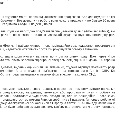
одні.
нні студенти мають право під час навчання працювати. Але для студентів з кра
обмеження. Без дозволу на роботу вони можуть працювати не більше 90 повних
их днів (по 4 години на день) на рік.
евлаштуванні необхідно пред'являти спеціальний дозвіл (Arbeitserlaubnis), як
 робота не заважає навчанню. Зазвичай студенти шукають нескладну робот
 в Німеччині набуло чинності нове імміграційне законодавство. Іноземним с
виші, надається можливість протягом року шукати роботу в Німеччині.
ких вишів користуються великим попитом на ринку праці. Вже через 4 р
а становить, залежно від обраної спеціальності, від 30 000 до 46 000 євро на 
диплом, виданий одним з вишів Німеччини, студент отримує можливість розр
компаніях. Багато студентів від'їжджають за контрактом в Англію, США, Ка
боти в представництвах німецьких фірм в Україні та країнах СНД.
-іноземцю польського вишу надається право протягом року змінити навчальну
і спеціальності, наприклад, інженеру або програмісту, знайти роботу н
жерам і політологам буде трохи складніше, але не безнадійно. Часто компа
 придивляються до потенційних співробітників і надають їм перше робоче мі
дтоку кваліфікованої робочої сили в Європу, а також США і Канаду. Звичайно
містах буде набагато складніше, тому кар'єру варто почати в містечку поменше