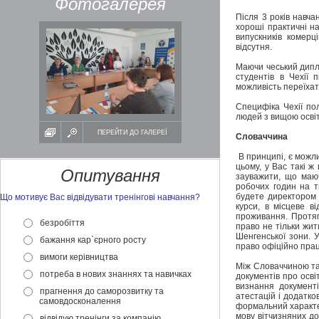
Фотогалерея
Після 3 років навч
хороші практичні на
випускників комерц
відсутня.
Маючи чеський дипло
студентів в Чехії
можливість переїхат
Специфіка Чехії по
людей з вищою осві
ПЕРЕЙТИ ДО ГАЛЕРЕЇ
Словаччина
В принципі, є можли
цьому, у Вас такі ж
Опитування
зауважити, що маюч
робочих годин на т
будете директором 
Що мотивує Вас відвідувати тренінгові навчання?
курси, в місцеве в
проживання. Протяг
безробіття
право не тільки жит
Шенгенської зони. 
бажання кар`єрного росту
право офіційно прац
вимоги керівництва
Між Словаччиною та
потреба в нових знаннях та навичках
документів про осв
визнання документ
прагнення до саморозвитку та
атестацій і додатко
самовдосконалення
формальний характер
мову вітчизняних до
відвідую тренінги за компанію