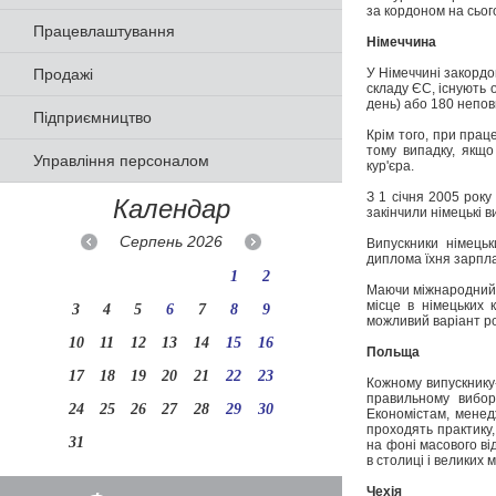
за кордоном на сьог
Працевлаштування
Німеччина
Продажі
У Німеччині закордо
складу ЄС, існують 
день) або 180 неповн
Підприємництво
Крім того, при прац
тому випадку, якщо
Управління персоналом
кур'єра.
З 1 січня 2005 року
Календар
закінчили німецькі 
Серпень
2026
Випускники німець
диплома їхня зарплат
1
2
Маючи міжнародний 
місце в німецьких 
3
4
5
6
7
8
9
можливий варіант ро
10
11
12
13
14
15
16
Польща
17
18
19
20
21
22
23
Кожному випускнику
правильному вибор
24
25
26
27
28
29
30
Економістам, менед
проходять практику,
31
на фоні масового ві
в столиці і великих 
Чехія