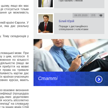
Про баланс і любов
 цьому, якщо він має
Це стосується тільки
чання ця можливість
08.05.2020
(13)
Білий Юрій
кій країні Європи. У
зи, яка дає реальну
Поради з дистанційного
спілкування з клієнтами
. Тому складнощів у
словацької мови. При
зку з цим, хотілося б
еження по кількості
діяльністю (якщо ви
я прибуття на мовні
ня права на тривале
Наявність картки дає
іх країнах-учасницях
Статті
овних курсах, мають
про взаємне визнання
рифікації (процедура
удь-яких додаткових
ція носить абсолютно
реклад" на словацьку
Ф та інших країн СНД