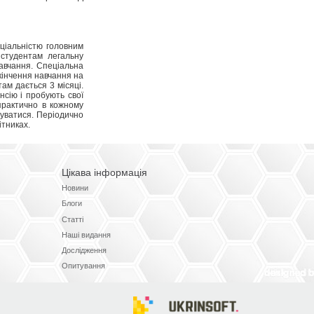
еціальністю головним
 студентам легальну
навчання. Спеціальна
кінчення навчання на
ам дається 3 місяці.
сію і пробують свої
 практично в кожному
туватися. Періодично
ітниках.
Цікава інформація
Новини
Блоги
Статті
Наші видання
Дослідження
Опитування