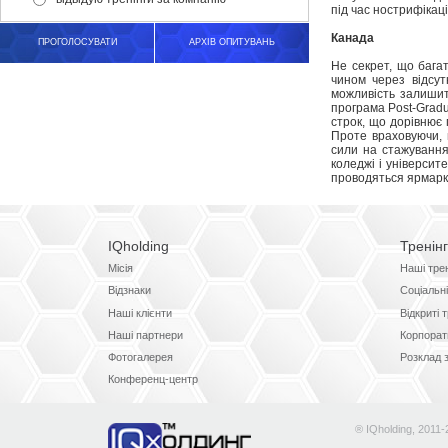
під час нострифікац
Канада
ПРОГОЛОСУВАТИ
АРХІВ ОПИТУВАНЬ
Не секрет, що бага
чином через відсут
можливість залишит
програма Post-Gradu
строк, що дорівнює 
Проте враховуючи, 
сили на стажування
коледжі і універси
проводяться ярмарки
IQholding
Тренін
Місія
Наші тре
Відзнаки
Соціальні
Наші клієнти
Відкриті 
Наші партнери
Корпорати
Фотогалерея
Розклад 
Конференц-центр
® IQholding, 2011-