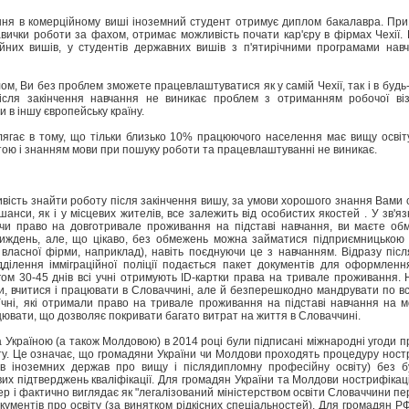
ання в комерційному виші іноземний студент отримує диплом бакалавра. При
вички роботи за фахом, отримає можливість почати кар'єру в фірмах Чехії. 
ійних вишів, у студентів державних вишів з п'ятирічними програмами нав
м, Ви без проблем зможете працевлаштуватися як у самій Чехії, так і в будь-я
 після закінчення навчання не виникає проблем з отриманням робочої ві
и в іншу європейську країну.
лягає в тому, що тільки близько 10% працюючого населення має вищу освіту
тою і знанням мови при пошуку роботи та працевлаштуванні не виникає.
вість знайти роботу після закінчення вишу, за умови хорошого знання Вами 
 шанси, як і у місцевих жителів, все залежить від особистих якостей . У зв'я
и право на довготривале проживання на підставі навчання, ви маєте обм
иждень, але, що цікаво, без обмежень можна займатися підприємницькою 
власної фірми, наприклад), навіть поєднуючи це з навчанням. Відразу післ
ідділення імміграційної поліції подається пакет документів для оформлен
ом 30-45 днів всі учні отримують ID-картки права на тривале проживання. 
и, вчитися і працювати в Словаччині, але й безперешкодно мандрувати по вс
Учні, які отримали право на тривале проживання на підставі навчання на м
ювати, що дозволяє покривати багато витрат на життя в Словаччині.
 Україною (а також Молдовою) в 2014 році були підписані міжнародні угоди 
іту. Це означає, що громадяни України чи Молдови проходять процедуру ност
ів іноземних держав про вищу і післядипломну професійну освіту) без б
вих підтверджень кваліфікації. Для громадян України та Молдови нострифіка
 і фактично виглядає як "легалізований міністерством освіти Словаччини пе
кументів про освіту (за винятком рідкісних спеціальностей). Для громадян Р