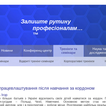
Залиште рутину
професіоналам…
™
Тренінги та
Наука та
Новини
Конференц-центр
семінари
досліджен
емінари
Відкриті тренінг-семінари
Корпоративні тренінги
працевлаштування після навчання за кордоном
 Ігор
 більше батьків з Україні відсилають своїх дітей навчатися за кордон. 
ам-сусідам – Польщі, Чехії, Німеччині. Основною метою стає не
ий диплом, але і в перспективі – робоче місце. Розглянемо найбільш реаль