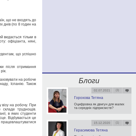
їн, що не входять до
 днів (по 8 годин на
ий видається тільки в
у: офіціанта, няні,
тудентам, що успішно
оки після отримання
рік.
Блоги
аховувати на робоче
наду, Іспанію. Також
02.07.2021
(3)
Горохова Тетяна
Оцифровка як двигун для малих
 візу на робочу. При
та середніх підприємств?
е складе труднощів.
нії, в яких студенти
сце. Відбувається це
 ж працевлаштуватися
15.12.2020
(1)
.
Герасимова Тетяна