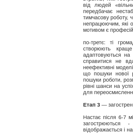
від людей «вільни
передбачає нестаб
тимчасову роботу, 
непрацюючим, які о
мотивом є професій
по-третє: ті гром
створюють краще
адаптовуються на 
справитися не вд
неефективні моделі
що пошуки нової р
пошуки роботи, роз
рівні шанси на успі
для переосмислення
Етап 3
— загострен
Настає після 6-7 мі
загострюються 
відображається і на 