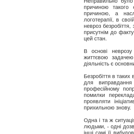
Неправильно було 
причиною такого с
причиною, а насл
логотерапії, в сво
невроз безробіття, 
присутнім до факту
цей стан.
В основі неврозу 
життєвою задачею
діяльність є основн
Безробіття в таких
для виправдання
професійному попр
помилки переклад
проявляти ініціат
прихильною знову.
Одна і та ж ситуац
людьми, - одні доз
інші самі її вибуд