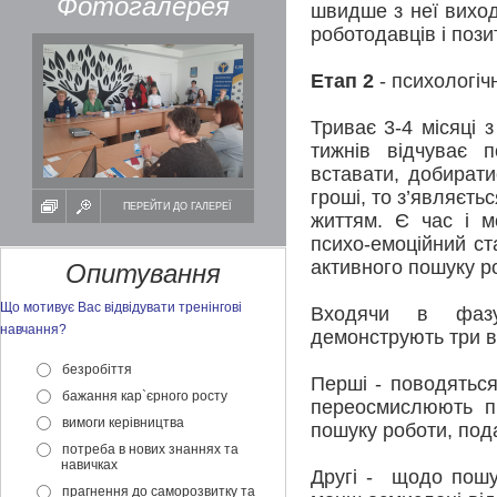
Фотогалерея
швидше з неї виход
роботодавців і пози
Етап 2
- психологіч
Триває 3-4 місяці 
тижнів відчуває 
вставати, добирати
гроші, то з’являєть
ПЕРЕЙТИ ДО ГАЛЕРЕЇ
життям. Є час і м
психо-емоційний ст
активного пошуку р
Опитування
Що мотивує Вас відвідувати тренінгові
Входячи в фазу
навчання?
демонструють три в
безробіття
Перші - поводяться
бажання кар`єрного росту
переосмислюють пр
вимоги керівництва
пошуку роботи, пода
потреба в нових знаннях та
навичках
Другі - щодо пошук
прагнення до саморозвитку та