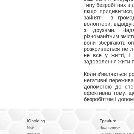
типу безробітних ві
якщо придивитися,
зайняті в громадс
волонтери, відвідую
з друзями. Над
різноманітним зміст
вони зберігають о
розкривається не 
не все у житті, і 
задоволення жити п
Коли з’являється ро
негативні пережив
допомогою до спец
ефективна тому, щ
безробіттям і допом
IQholding
Тренінги
Місія
Наші тренери