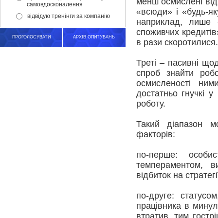
менш осмислені від
самовдосконалення
«всюди» і «будь-як
відвідую тренінги за компанію
наприклад, лише «
споживчих кредитів»
ПРОГОЛОСУВАТИ
АРХІВ ОПИТУВАНЬ
в рази скоротилися.
Треті – пасивні щод
спроб знайти робо
осмисленості ним
достатньо гнучкі у
роботу.
Такий діапазон м
факторів:
по-перше: особис
темпераментом, в
відбиток на стратегі
по-друге: статусо
працівника в минул
втратив, тим гостр