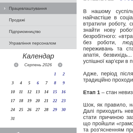
Працевлаштування
В нашому суспіль
найчастіше в соціа
Продажі
втратили роботу, с
знайти нову робот
Підприємництво
безробітного: «втр
без роботи, люд
Управління персоналом
переживань та ста
Календар
апатія, безвихідь
успішної кар’єри в
Серпень
2026
Адже, період післ
1
2
традиційно проходит
3
4
5
6
7
8
9
Етап 1
– стан невиз
10
11
12
13
14
15
16
17
18
19
20
21
22
23
Шок, як правило, н
24
25
26
27
28
29
30
Далі приходить нев
стати причиною за
31
що пройшли «грамо
та роз’ясненням пр