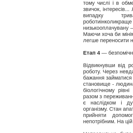
тому числі і в обм
звичок, інтересів..
випадку трив
роботиінколикраще в
низькооплачувану – 
Маючи хоча би міні
легше переносити н
Етап 4
— безпомічні
Відвикнувши від р
роботу. Через невд
бажання займатися
становище - людина
біологічному рівні
разом з переживання
є наслідком і ду
організму. Стан апа
прийняти допомо
непотрібним. На цій