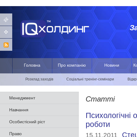
З
Головна
Про компанію
Новини
К
Розклад заходів
Соціальні тренінг-семінари
Відкр
Статті
Менеджмент
Навчання
Психологічні 
Особистісний ріст
роботи
Право
Стец
15.11.2011