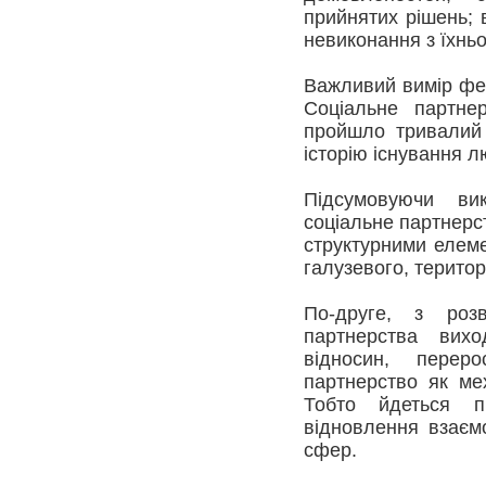
прийнятих рішень; в
невиконання з їхньо
Важливий вимір фен
Соціальне партнер
пройшло тривалий
історію існування л
Підсумовуючи вик
соціальне партнерст
структурними елеме
галузевого, територ
По-друге, з розв
партнерства вихо
відносин, переро
партнерство як ме
Тобто йдеться п
відновлення взаємо
сфер.