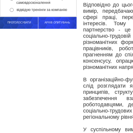
самовдосконалення
Відповідно до цьог
відвідую тренінги за компанію
вимір, передбачаюч
сфері праці, пер
інтересів. Тому
ПРОГОЛОСУВАТИ
АРХІВ ОПИТУВАНЬ
партнерство - це
соціально-трудов
різноманітних фор
працівників, робо
прагненням до спі
консенсусу, опрац
різноманітних напря
В організаційно-ф
слід розглядати я
принципів, структ
забезпечення в
роботодавцями, д
соціально-трудови
регіональному рівнях
У суспільному ви