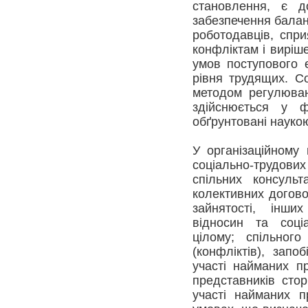
становлення, є до
забезпечення балан
роботодавців, спр
конфліктам і виріш
умов поступового 
рівня трудящих. С
методом регулюван
здійснюється у 
обґрунтовані наукою
У організаційному 
соціально-трудових
спільних консульт
колективних догово
зайнятості, інши
відносин та соціа
цілому; спільного
(конфліктів), запо
участі найманих пр
представників стор
участі найманих п