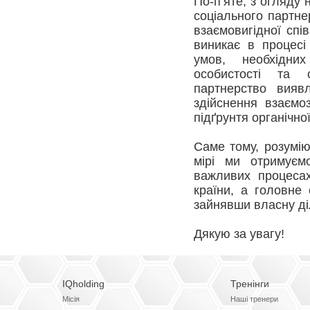
По-п’яте, з огляду
соціального партн
взаємовигідної спів
виникає в процесі 
умов, необхідних
особистості та 
партнерство виявл
здійснення взаємоз
підґрунтя органічно
Саме тому, розумію
мірі ми отримуєм
важливих процесах
країни, а головне
зайнявши власну ді
Дякую за увагу!
IQholding
Тренінги
Місія
Наші тренери