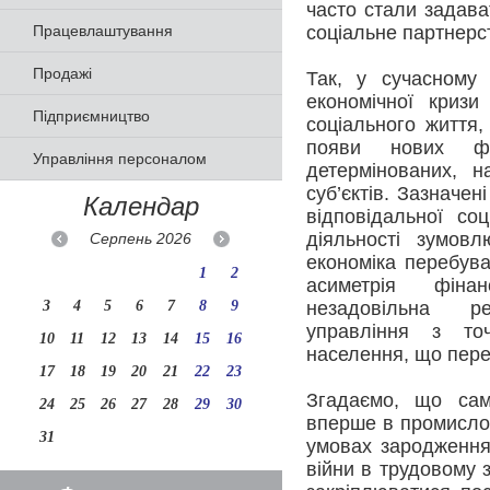
часто стали задава
Працевлаштування
соціальне партнерс
Продажі
Так, у сучасному 
економічної кризи
Підприємництво
соціального життя,
появи нових фор
Управління персоналом
детермінованих, н
суб’єктів. Зазначен
Календар
відповідальної соц
діяльності зумов
Серпень
2026
економіка перебува
1
2
асиметрія фінан
3
4
5
6
7
8
9
незадовільна ре
управління з точ
10
11
12
13
14
15
16
населення, що переб
17
18
19
20
21
22
23
Згадаємо, що сам
24
25
26
27
28
29
30
вперше в промислов
31
умовах зародження 
війни в трудовому 