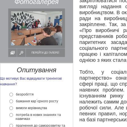
Фотогалерея
закріплюватися по
вигляді надання о
виробництвом. В ок
ради на виробницт
закріплене. Так, з
«Про виробничі р
представників робо
паритетних засад
соціального партн
ПЕРЕЙТИ ДО ГАЛЕРЕЇ
працею і капіталом
однією з яких стала
Опитування
Тобто, у соціал
партнерство» озна
Що мотивує Вас відвідувати тренінгові
сфері праці, що сп
навчання?
наявних проблем. 
безробіття
існуванням ринку 
належить самим дом
бажання кар`єрного росту
робочої сили. Але
вимоги керівництва
певних правил, нор
потреба в нових знаннях та
навичках
на базі партнерськ
прагнення до саморозвитку та