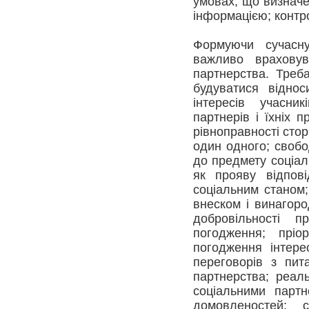
умовах, що визначе
інформацією; контр
Формуючи сучасну
важливо враховув
партнерства. Треб
будуватися відно
інтересів учасник
партнерів і їхніх 
рівноправності стор
один одного; своб
до предмету соціал
як прояву відпові
соціальним станом;
внеском і винагоро
добровільності п
погодження; пріо
погодження інтере
переговорів з пит
партнерства; реаль
соціальними партн
домовленостей; 