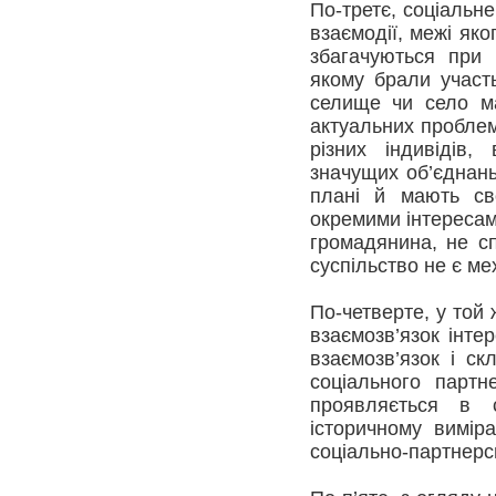
По-третє, соціальн
взаємодії, межі як
збагачуються при 
якому брали участь
селище чи село ма
актуальних проблем
різних індивідів,
значущих об’єднань
плані й мають сво
окремими інтересам
громадянина, не сп
суспільство не є ме
По-четверте, у той 
взаємозв’язок інте
взаємозв’язок і с
соціального партн
проявляється в с
історичному вимір
соціально-партнерс