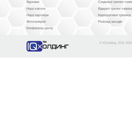
Відзнаки
Соціальні тренінг-сем
Наші клієнти
Відкриті тренінг-семін
Наші партнери
Корпоративні тренінги
Фотогалерея
Розклад заходів
Конференц-центр
® IQholding, 2011-202