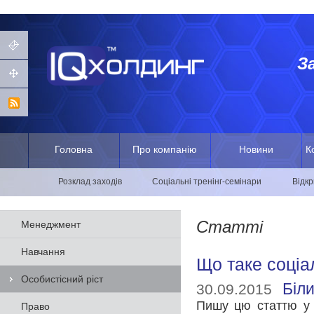
З
Головна
Про компанію
Новини
К
Розклад заходів
Соціальні тренінг-семінари
Відкр
Статті
Менеджмент
Навчання
Що таке соціа
Особистісний ріст
Біл
30.09.2015
Пишу цю статтю у 
Право