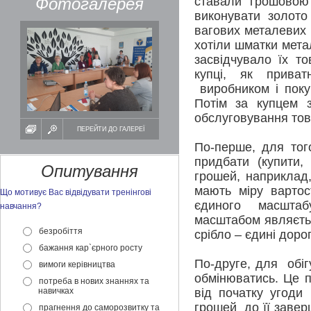
Фотогалерея
ставали грошовою
виконувати золото
вагових металевих 
хотіли шматки мета
засвідчувало їх т
купці, як прива
виробником і поку
Потім за купцем 
обслуговування тов
ПЕРЕЙТИ ДО ГАЛЕРЕЇ
По-перше, для тог
придбати (купити,
Опитування
грошей, наприклад,
мають міру вартос
Що мотивує Вас відвідувати тренінгові
єдиного масштаб
навчання?
масштабом являєтьс
безробіття
срібло – єдині доро
бажання кар`єрного росту
По-друге, для обіг
вимоги керівництва
обмінюватись. Це 
потреба в нових знаннях та
навичках
від початку угоди
грошей до її заве
прагнення до саморозвитку та