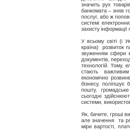
значить рух товар
банкомата – зняв го
послуг, або ж попов
системі електронни
захисту інформації 
У всьому світі (і
країна) розвиток п
звуженням сфери в
документів, переход
технологій. Тому, е
стають важливим 
економічно розвин
бізнесу, поліпшує б
пошту, громадське
сьогодні здійснюют
системи, використо
Як, бачите, гроші в
але значення та рол
міри вартості, пла