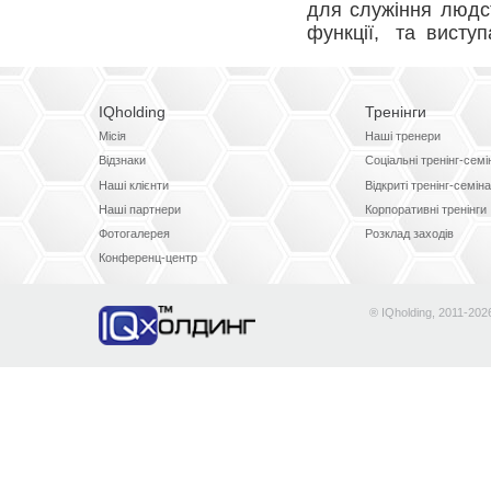
для служіння людс
функції, та виступ
IQholding
Тренінги
Місія
Наші тренери
Відзнаки
Соціальні тренінг-сем
Наші клієнти
Відкриті тренінг-семін
Наші партнери
Корпоративні тренінги
Фотогалерея
Розклад заходів
Конференц-центр
® IQholding, 2011-202