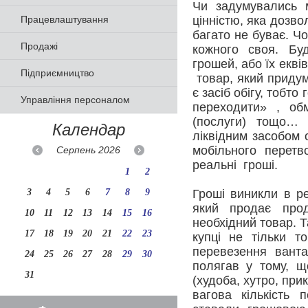
Чи задумувались 
Працевлаштування
цінністю, яка дозв
багато не буває. Чо
Продажі
кожного своя. Буд
грошей, або їх екв
Підприємництво
товар, який приду
є засіб обігу, тобто
Управління персоналом
переходити» , о
(послуги) тощо… 
Календар
ліквідним засобом 
мобільного перетв
Серпень
2026
реальні гроші.
1
2
3
4
5
6
7
8
9
Гроші виникли в ре
який продає прод
10
11
12
13
14
15
16
необхідний товар. Та
17
18
19
20
21
22
23
купці не тільки т
перевезення ванта
24
25
26
27
28
29
30
полягав у тому, 
31
(худоба, хутро, прик
вагова кількість 