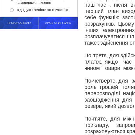
самовдосконалення
наш час , після в
відвідую тренінги за компанію
перший план виход
себе функцію засо
розрахунків. Цьом
ПРОГОЛОСУВАТИ
АРХІВ ОПИТУВАНЬ
інших електронних
розплачуватися шля
також здійснення оп
По-третє, для здій
платіж, якщо час 
чином товари можна
По-четверте, для 
роль грошей поляг
перерозподілі нац
заощадження для 
резерв, який дозвол
По-п’яте, для міжн
прикладу, запр
розраховуються кра