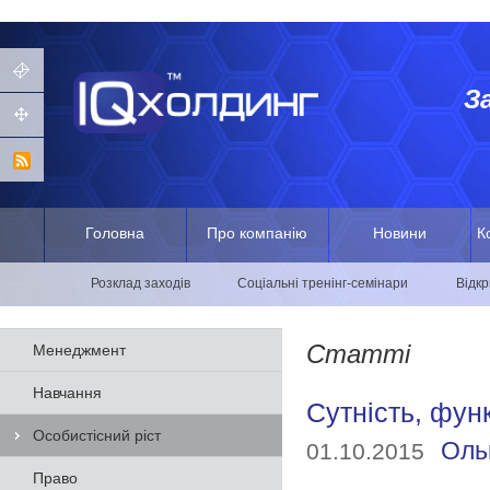
З
Головна
Про компанію
Новини
К
Розклад заходів
Соціальні тренінг-семінари
Відкр
Статті
Менеджмент
Навчання
Сутність, фун
Особистісний ріст
Оль
01.10.2015
Право