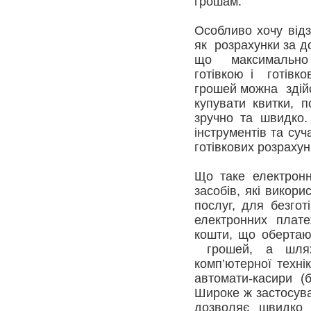
грошам.
Особливо хочу від
як розрахунки за д
що максимально 
готівкою і готівк
грошей можна здій
купувати квитки,
зручно та швидко.
інструментів та су
готівкових розрахунк
Що таке електронн
засобів, які викор
послуг, для безгот
електронних плате
кошти, що обертаю
грошей, а шлях
комп’ютерної техні
автомати-касири (б
Широке ж застосува
дозволяє швидко 