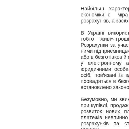
Найбільш характ
економіки є міра 
розрахунків, а засі
В Україні викорис
тобто “живі» гроші
Розрахунки за учас
ними підприємницько
або в безготівкові
у електронному 
юридичними особам
осіб, пов'язані із
провадяться в безг
встановлено законо
Безумовно, ми звик
при купівлі, продаж
розвиток нових пл
платежів невпинно
розрахунків та с