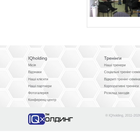
IQholding
Тренінги
Місія
Наші тренери
Відзнаки
Соціальні тренінг-сем
Наші клієнти
Відкриті тренінг-семін
Наші партнери
Корпоративні тренінги
Фотогалерея
Розклад заходів
Конференц-центр
® IQholding, 2011-202