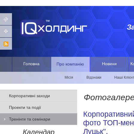
З
Головна
Новини
К
Про компанію
Місія
Відзнаки
Наші Клієн
Фотогалер
Корпоративні заходи
Проекти та події
Корпоративний
Тренінги та семінари
фото ТОП-мене
Луцьк".
Календар