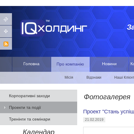
З
Головна
Новини
К
Про компанію
Місія
Відзнаки
Наші Клієн
Фотогалерея
Корпоративні заходи
Проекти та події
Проект "Стань успішн
Тренінги та семінари
21.02.2019
Календар