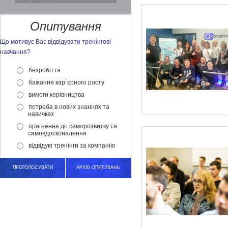
Опитування
Що мотивує Вас відвідувати тренінгові
навчання?
безробіття
бажання кар`єрного росту
вимоги керівництва
потреба в нових знаннях та
навичках
прагнення до саморозвитку та
самовдосконалення
відвідую тренінги за компанію
ПРОГОЛОСУВАТИ
АРХІВ ОПИТУВАНЬ