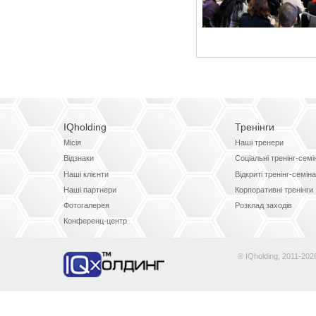
IQholding
Тренінги
Місія
Наші тренери
Відзнаки
Соціальні тренінг-сем
Наші клієнти
Відкриті тренінг-семін
Наші партнери
Корпоративні тренінги
Фотогалерея
Розклад заходів
Конференц-центр
® IQholding, 2011-202