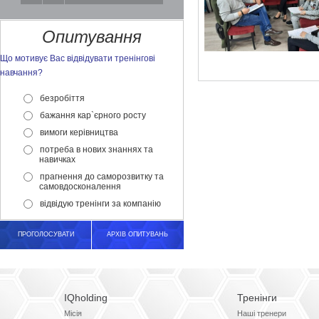
Опитування
Що мотивує Вас відвідувати тренінгові
навчання?
безробіття
бажання кар`єрного росту
вимоги керівництва
потреба в нових знаннях та
навичках
прагнення до саморозвитку та
самовдосконалення
відвідую тренінги за компанію
ПРОГОЛОСУВАТИ
АРХІВ ОПИТУВАНЬ
IQholding
Тренінги
Місія
Наші тренери