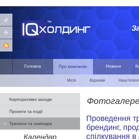
З
Головна
Новини
К
Про компанію
Місія
Відзнаки
Наші Клієн
Фотогалер
Корпоративні заходи
Проекти та події
Проведення тр
Тренінги та семінари
брендинг, прод
спілкування в 
Календар