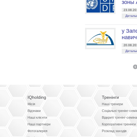
зоны
23.08.20
Детальн
у Зап
навич
20.08.20
Детальн
IQholding
Тренінги
Місія
Наші тренери
Відзнаки
Соціальні тренінг-сем
Наші клієнти
Відкриті тренінг-семін
Наші партнери
Корпоративні тренінги
Фотогалерея
Розклад заходів