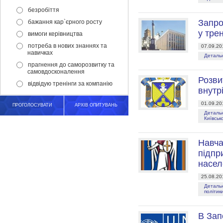
безробіття
Запро
бажання кар`єрного росту
у трен
вимоги керівництва
потреба в нових знаннях та
07.09.20
навичках
Детальн
прагнення до саморозвитку та
самовдосконалення
Розви
відвідую тренінги за компанію
внутр
01.09.20
ПРОГОЛОСУВАТИ
АРХІВ ОПИТУВАНЬ
Детальн
Київсько
Навча
підпр
насел
25.08.20
Детальн
політики
В Зап