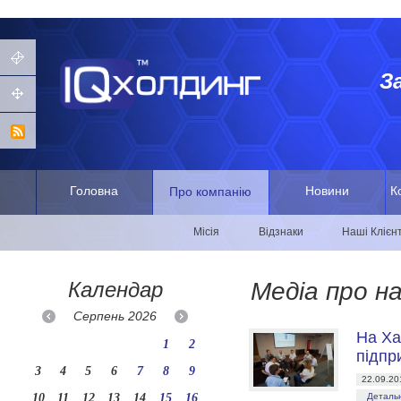
З
Головна
Новини
К
Про компанію
Місія
Відзнаки
Наші Клієн
Календар
Медіа про н
Серпень
2026
На Ха
1
2
підпр
3
4
5
6
7
8
9
22.09.20
10
11
12
13
14
15
16
Детальн