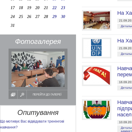
17
18
19
20
21
22
23
На Ха
24
25
26
27
28
29
30
21.09.20
31
Детальн
Фотогалерея
На Ха
21.09.20
Детальн
Навча
перем
16.09.20
Детальн
ПЕРЕЙТИ ДО ГАЛЕРЕЇ
Навча
підпр
Опитування
насел
Що мотивує Вас відвідувати тренінгові
10.09.20
навчання?
Детальн
адмініст