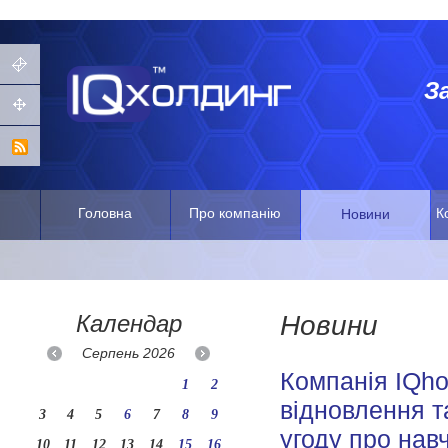
З
Головна
Про компанію
К
Новини
Календар
Новини
Серпень
2026
Компанія IQho
1
2
відновлення т
3
4
5
6
7
8
9
угоду про нав
10
11
12
13
14
15
16