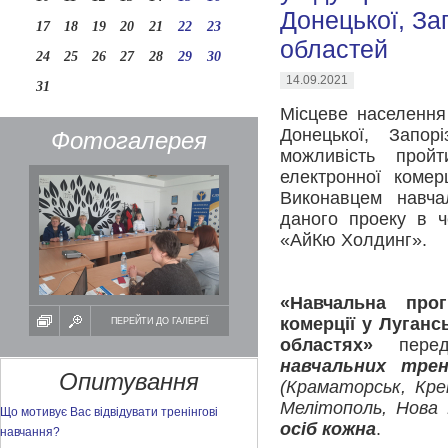
Донецької, За
17
18
19
20
21
22
23
областей
24
25
26
27
28
29
30
14.09.2021
31
Місцеве населення
Донецької, Запор
Фотогалерея
можливість прой
електронної комер
Виконавцем навча
даного проеку в ч
«АйКю Холдинг».
«Навчальна про
комерції у Луганс
ПЕРЕЙТИ ДО ГАЛЕРЕЇ
областях»
пере
навчальних тре
Опитування
(Краматорськ, Кре
Мелітополь, Нова 
Що мотивує Вас відвідувати тренінгові
осіб кожна
.
навчання?