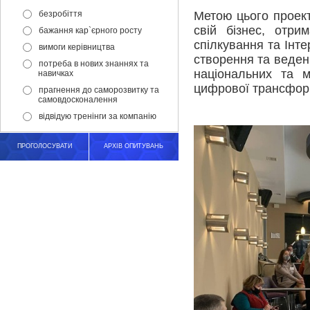
безробіття
Метою цього проек
свій бізнес, отри
бажання кар`єрного росту
спілкування та Інт
вимоги керівництва
створення та веденн
потреба в нових знаннях та
національних та 
навичках
цифрової трансформ
прагнення до саморозвитку та
самовдосконалення
відвідую тренінги за компанію
ПРОГОЛОСУВАТИ
АРХІВ ОПИТУВАНЬ