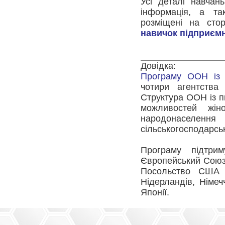
Усі деталі навчан
інформація, а та
розміщені на ст
навичок підприєм
Довідка:
Програму ООН із 
чотири агентств
Структура ООН із п
можливостей жі
народонасел
сільськогосподарсь
Програму підтрим
Європейський Союз 
Посольство США в
Нідерландів, Німеч
Японії.