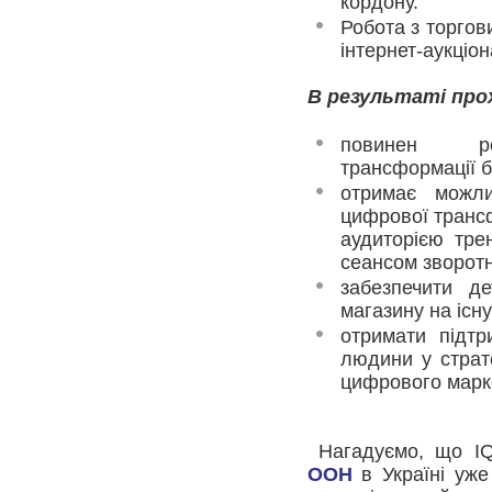
кордону.
Робота з торго
інтернет-аукціо
В результаті про
повинен роз
трансформації б
отримає можли
цифрової транс
аудиторією тре
сеансом зворотн
забезпечити де
магазину на існ
отримати підтр
людини у страт
цифрового марке
Нагадуємо, що IQ
ООН
в Україні уже