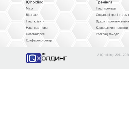
IQholding
Тренінги
Місія
Наші тренери
Відзнаки
Соціальні тренінг-сем
Наші клієнти
Відкриті тренінг-семін
Наші партнери
Корпоративні тренінги
Фотогалерея
Розклад заходів
Конференц-центр
® IQholding, 2011-202