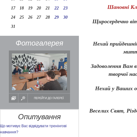
Шановні Кл
17
18
19
20
21
22
23
24
25
26
27
28
29
30
Щиросердечно віт
31
Фотогалерея
Нехай прийдешній
митт
Задоволення Вам в
творчої на
Нехай у Ваших о
ПЕРЕЙТИ ДО ГАЛЕРЕЇ
Веселих Cвят, Різ
Опитування
Що мотивує Вас відвідувати тренінгові
навчання?