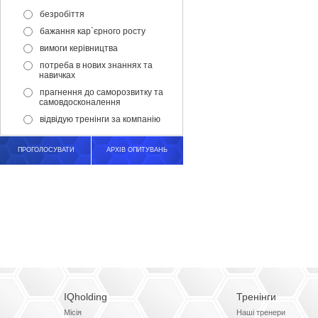
безробіття
бажання кар`єрного росту
вимоги керівництва
потреба в нових знаннях та
навичках
прагнення до саморозвитку та
самовдосконалення
відвідую тренінги за компанію
ПРОГОЛОСУВАТИ
АРХІВ ОПИТУВАНЬ
IQholding
Тренінги
Місія
Наші тренери