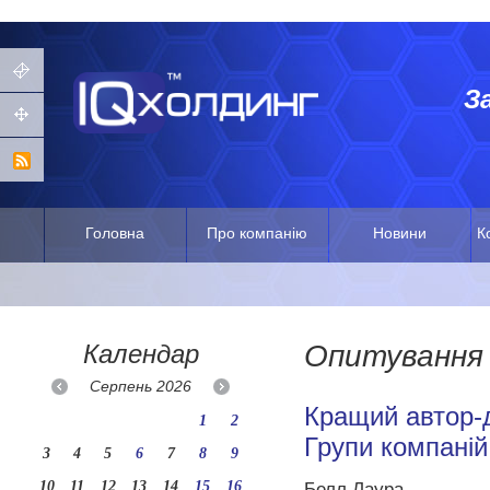
З
Головна
Про компанію
Новини
К
Календар
Опитування
Серпень
2026
Кращий автор-
1
2
Групи компаній
3
4
5
6
7
8
9
10
11
12
13
14
15
16
Белл Лаура