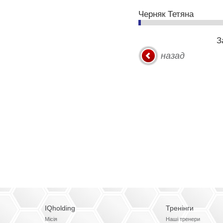
Черняк Тетяна
З
IQholding
Тренінги
Місія
Наші тренери