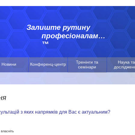
Залиште рутину
професіоналам…
™
Тренінги та
Наука та
Новини
Конференц-центр
семінари
досліджен
ня
ультацій з яких напрямків для Вас є актуальним?
 власніть