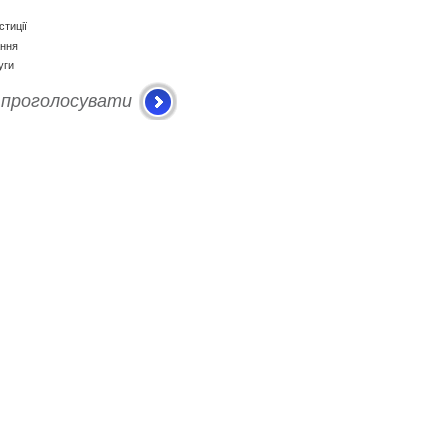
стиції
ання
уги