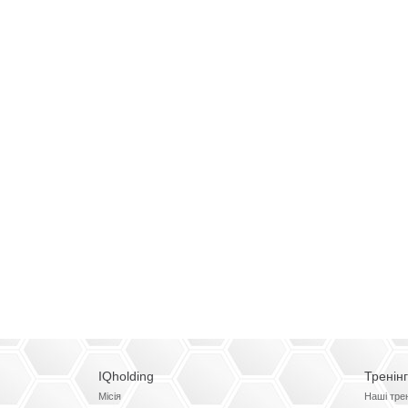
IQholding
Тренін
Місія
Наші тре