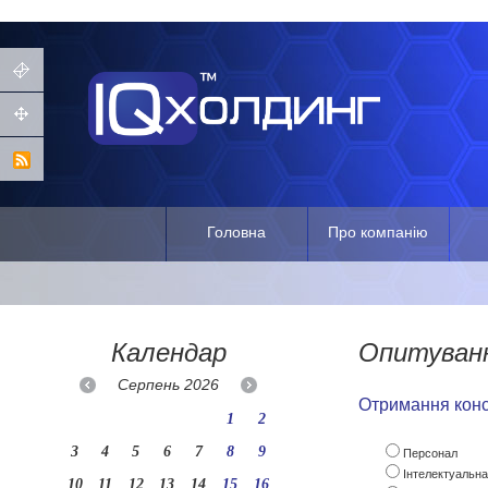
Головна
Про компанію
Календар
Опитуван
Серпень
2026
Отримання конс
1
2
3
4
5
6
7
8
9
Персонал
Інтелектуальна
10
11
12
13
14
15
16