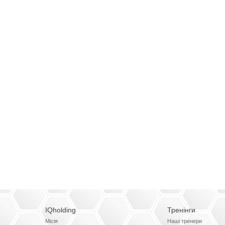
IQholding
Тренінги
Місія
Наші тренери