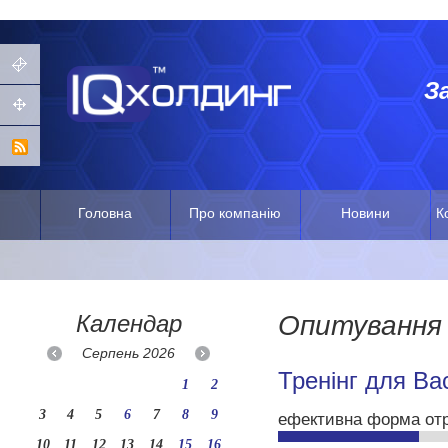
З
Головна
Про компанію
Новини
К
Календар
Опитування
Серпень
2026
Тренінг для Вас
1
2
3
4
5
6
7
8
9
ефективна форма от
10
11
12
13
14
15
16