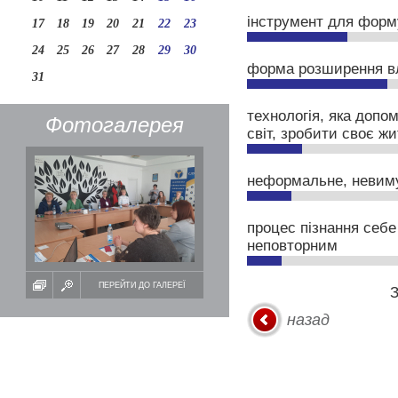
інструмент для форму
17
18
19
20
21
22
23
24
25
26
27
28
29
30
форма розширення вл
31
технологія, яка допо
Фотогалерея
світ, зробити своє ж
неформальне, невиму
процес пізнання себе
неповторним
ПЕРЕЙТИ ДО ГАЛЕРЕЇ
З