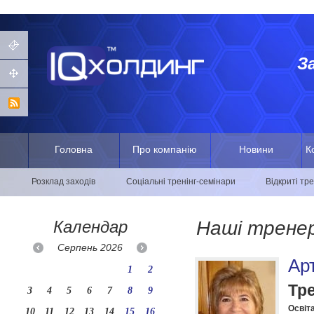
З
Головна
Про компанію
Новини
К
Розклад заходів
Соціальні тренінг-семінари
Відкриті тр
Календар
Наші трене
Серпень
2026
Ар
1
2
Тр
3
4
5
6
7
8
9
Освіта
10
11
12
13
14
15
16