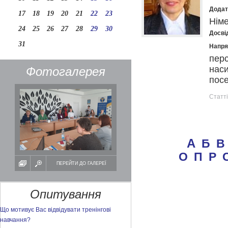
Додат
17
18
19
20
21
22
23
Німе
24
25
26
27
28
29
30
Досвід
31
Напря
перс
наси
Фотогалерея
пос
Статті
А
Б
В
О
П
Р
ПЕРЕЙТИ ДО ГАЛЕРЕЇ
Опитування
Що мотивує Вас відвідувати тренінгові
навчання?