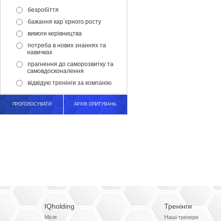
безробіття
бажання кар`єрного росту
вимоги керівництва
потреба в нових знаннях та
навичках
прагнення до саморозвитку та
самовдосконалення
відвідую тренінги за компанію
ПРОГОЛОСУВАТИ
АРХІВ ОПИТУВАНЬ
IQholding
Тренінги
Місія
Наші тренери