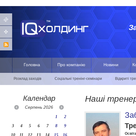
З
Головна
Про компанію
Новини
К
Розклад заходів
Соціальні тренінг-семінари
Відкриті тр
Календар
Наші трене
Серпень
2026
За
1
2
Тр
3
4
5
6
7
8
9
Освіта
10
11
12
13
14
15
16