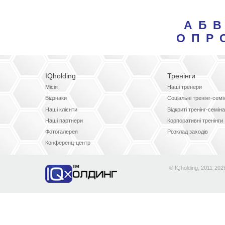
А
Б
В
О
П
Р
IQholding
Тренінги
Місія
Наші тренери
Відзнаки
Соціальні тренінг-сем
Наші клієнти
Відкриті тренінг-семін
Наші партнери
Корпоративні тренінги
Фотогалерея
Розклад заходів
Конференц-центр
® IQholding, 2011-202