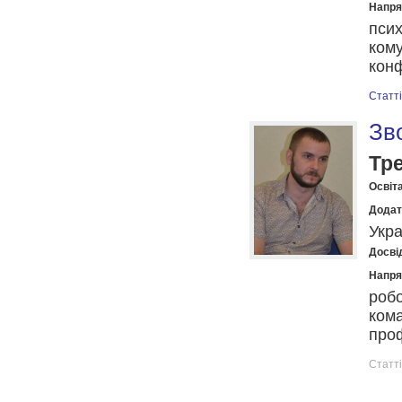
Напря
псих
кому
конф
Статті
Зв
Тр
Освіта
Додат
Укра
Досвід
Напря
робо
кома
проф
Статті