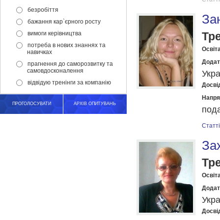
безробіття
За
бажання кар`єрного росту
вимоги керівництва
Тр
потреба в нових знаннях та
Освіта
навичках
Додат
прагнення до саморозвитку та
самовдосконалення
Укра
відвідую тренінги за компанію
Досвід
Напря
ПРОГОЛОСУВАТИ
АРХІВ ОПИТУВАНЬ
пода
Статті
За
Тр
Освіта
Додат
Укра
Досвід