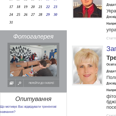
Додат
17
18
19
20
21
22
23
Укра
24
25
26
27
28
29
30
Досвід
31
Напря
упра
Фотогалерея
Статті
За
Тр
Освіта
Додат
Поль
Досвід
ПЕРЕЙТИ ДО ГАЛЕРЕЇ
Напря
фіто
Опитування
бджі
пос
Що мотивує Вас відвідувати тренінгові
навчання?
Статті