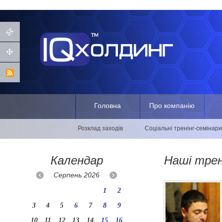
Головна
Про компанію
Розклад заходів
Соціальні тренінг-семінари
Календар
Наші тре
Серпень
2026
1
2
3
4
5
6
7
8
9
10
11
12
13
14
15
16