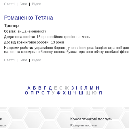
Статті
|
Блог
|
Відео
Романенко Тетяна
Тренер
Освіта:
вища (економіст)
Додаткова освіта:
15 професійних тренінг-навчань
Досвід тренінгової роботи:
13 років
Напрями роботи:
управління боргом , управління реалізацією стратегії дл
малого та середнього бізнесу, основи бухгалтерського обліку, особисті фінан
Статті
|
Блог
|
Відео
А
Б
В
Г
Д
Е
Є
Ж
З
І
К
Л
М
Н
О
П
Р
С
Т
У
Ф
Х
Ц
Ч
Ш
Щ
Ю
Я
ги
Консалтингові послуги
нери
Юридичні послуги