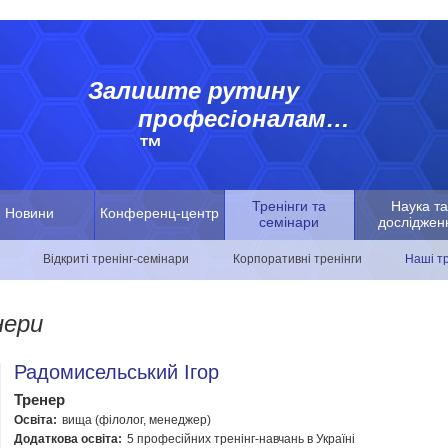
Залиште рутину
професіоналам…
™
Тренінги та
Наука та
Новини
Конференц-центр
семінари
досліджен
Відкриті тренінг-семінари
Корпоративні тренінги
Наші т
нери
Радомисельський Ігор
Тренер
Освіта:
вища (філолог, менеджер)
Додаткова освіта:
5 професійних тренінг-навчань в Україні