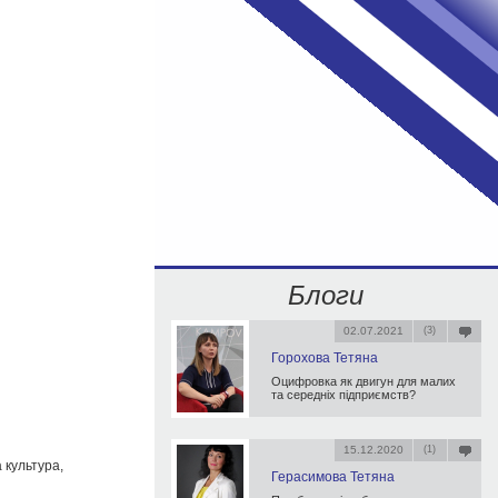
Блоги
02.07.2021
(3)
Горохова Тетяна
Оцифровка як двигун для малих
та середніх підприємств?
15.12.2020
(1)
а культура,
Герасимова Тетяна