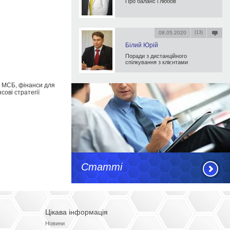
Про баланс і любов
08.05.2020
(13)
Білий Юрій
Поради з дистанційного
спілкування з клієнтами
я МСБ, фінанси для
сові стратегії
Статті
Цікава інформація
Новини