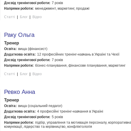
Досвід тренінгової роботи:
7 років
Напрями роботи:
менеджмент, маркетинг, продажі
Статті
|
Блог
|
Відео
Раку Ольга
Тренер
Освіта:
вища (фінансист)
Додаткова освіта:
12 професійних тренінг-навчань в Україні та Чехії
Досвід тренінгової роботи:
7 років
Напрями роботи:
бізнес-планування, фінансове планування, маркетинг
Статті
|
Блог
|
Відео
Ревко Анна
Тренер
Освіта:
вища (соціальний педагог)
Додаткова освіта:
4 професійні тренінг-навчання в Україні
Досвід тренінгової роботи:
5 років
Напрями роботи:
підбір, управління та мотивація персоналу, корпоративн
комунікації, лідерство та керівництво, конфліктологія