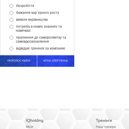
безробіття
бажання кар`єрного росту
вимоги керівництва
потреба в нових знаннях та
навичках
прагнення до саморозвитку та
самовдосконалення
відвідую тренінги за компанію
ПРОГОЛОСУВАТИ
АРХІВ ОПИТУВАНЬ
IQholding
Тренінги
Місія
Наші тренери