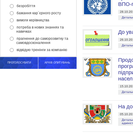
ВПО-п
безробіття
28.10.20
бажання кар`єрного росту
Детальн
вимоги керівництва
потреба в нових знаннях та
До ув
навичках
прагнення до саморозвитку та
26.10.20
самовдосконалення
Детальн
відвідую тренінги за компанію
Продо
ПРОГОЛОСУВАТИ
АРХІВ ОПИТУВАНЬ
прогр
підпр
насел
15.10.20
Детальн
На до
05.10.20
Детальн
адмініст