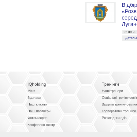
Відбі
«Розв
серед
Луган
22.09.20
Детальн
IQholding
Тренінги
Місія
Наші тренери
Відзнаки
Соціальні тренінг-сем
Наші клієнти
Відкриті тренінг-семін
Наші партнери
Корпоративні тренінги
Фотогалерея
Розклад заходів
Конференц-центр