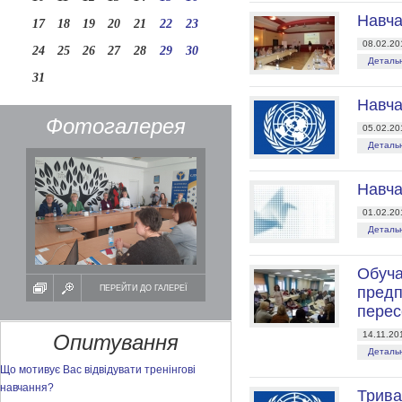
Навча
17
18
19
20
21
22
23
08.02.20
24
25
26
27
28
29
30
Детальн
31
Навча
Фотогалерея
05.02.20
Детальн
Навча
01.02.20
Детальн
Обуч
ПЕРЕЙТИ ДО ГАЛЕРЕЇ
предп
перес
14.11.20
Опитування
Детальн
Що мотивує Вас відвідувати тренінгові
навчання?
Трива