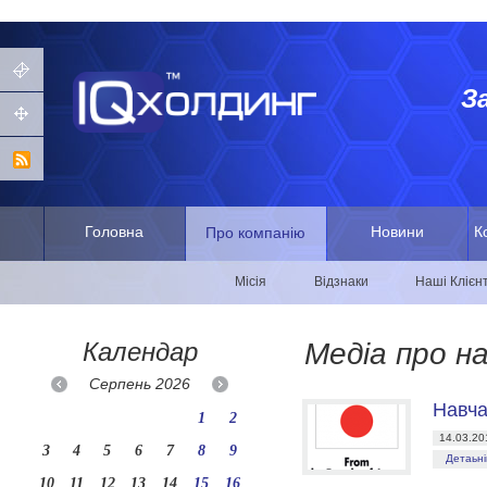
З
Головна
Новини
К
Про компанію
Місія
Відзнаки
Наші Клієн
Календар
Медіа про н
Серпень
2026
Навча
1
2
14.03.20
3
4
5
6
7
8
9
Детаьні
10
11
12
13
14
15
16