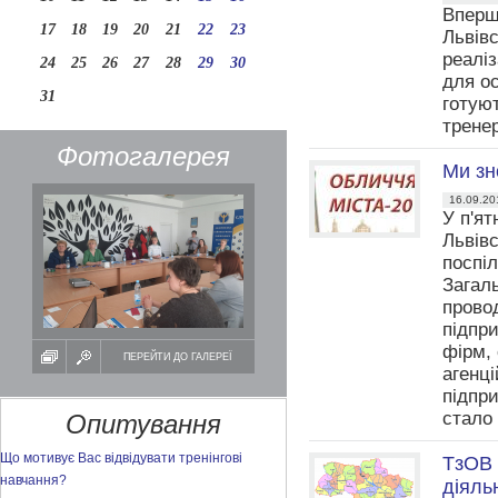
Вперше
17
18
19
20
21
22
23
Львів
реалі
24
25
26
27
28
29
30
для ос
31
готуют
трене
Фотогалерея
Ми зн
16.09.20
У п'ят
Львівс
поспі
Загал
прово
підпри
фірм, 
ПЕРЕЙТИ ДО ГАЛЕРЕЇ
агенці
підпр
стало
Опитування
Що мотивує Вас відвідувати тренінгові
ТзОВ 
навчання?
діяль