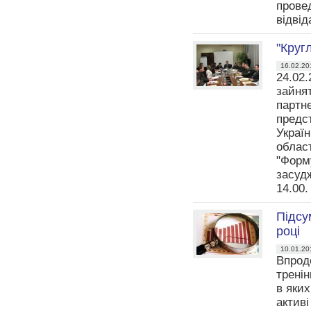
провед
відвід
"Круг
16.02.20
24.02.
зайнят
партн
предс
Україн
облас
"Форму
засудж
14.00
Підсу
році
10.01.20
Впрод
тренін
в яки
активі