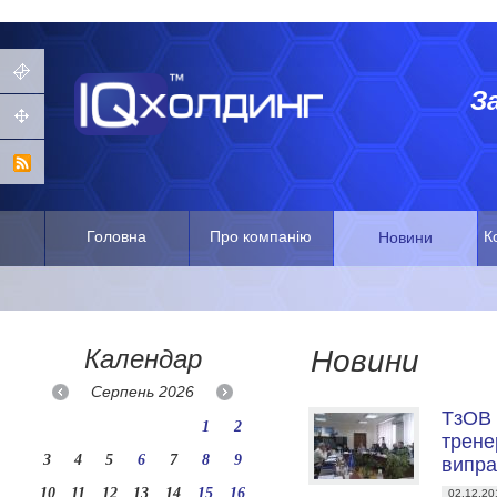
З
Головна
Про компанію
К
Новини
Календар
Новини
Серпень
2026
ТзОВ 
1
2
трене
3
4
5
6
7
8
9
випра
10
11
12
13
14
15
16
02.12.20