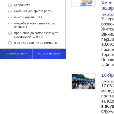
Хмель
безробіття
Закар
бажання кар`єрного росту
16.08.20
вимоги керівництва
У вере
потреба в нових знаннях та
розпоч
навичках
Житом
прагнення до саморозвитку та
Вінниц
самовдосконалення
перших
відвідую тренінги за компанію
10.09.
прово
Терно
ПРОГОЛОСУВАТИ
АРХІВ ОПИТУВАНЬ
Черні
зайня
16-Яр
09.06.20
17.06.
менед
політе
за адр
відбуд
служби