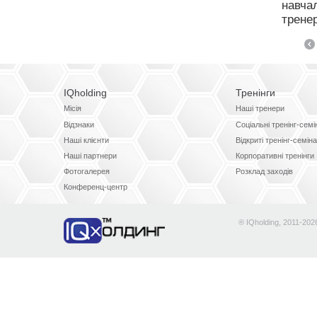
навчал
тренер
IQholding
Тренінги
Місія
Наші тренери
Відзнаки
Соціальні тренінг-сем
Наші клієнти
Відкриті тренінг-семін
Наші партнери
Корпоративні тренінги
Фотогалерея
Розклад заходів
Конференц-центр
® IQholding, 2011-202