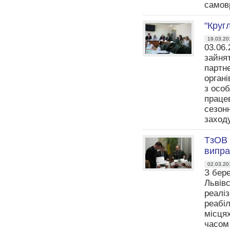
самовр
"Круг
19.03.20
03.06.
зайнят
партн
орган
з осо
працев
сезонн
заход
ТзОВ 
випра
02.03.20
З бере
Львів
реалі
реабіл
місця
часом