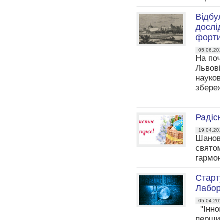
Відбу
дослі
форти
05.06.20
На поч
Львов
науко
збере
Радіс
19.04.20
Шановн
свято
гармо
Старт
Лабор
05.04.20
"Іннов
перши