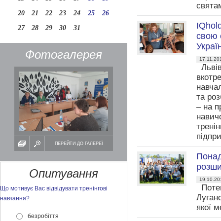
свята
20
21
22
23
24
25
26
IQhol
27
28
29
30
31
свою 
Украї
Фотогалерея
17.11.20
Львів
вкотр
навча
та ро
– на п
навичо
тренін
підпр
ПЕРЕЙТИ ДО ГАЛЕРЕЇ
Понад
розши
Опитування
19.10.20
Потенц
Що мотивує Вас відвідувати тренінгові
Луган
навчання?
якої 
безробіття