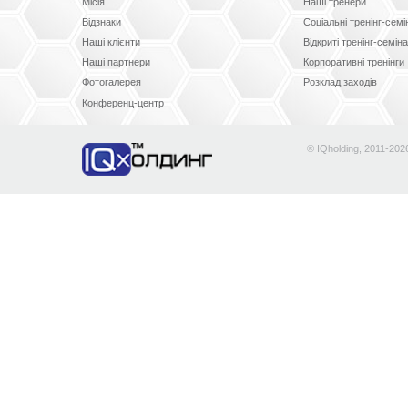
Місія
Наші тренери
Відзнаки
Соціальні тренінг-сем
Наші клієнти
Відкриті тренінг-семін
Наші партнери
Корпоративні тренінги
Фотогалерея
Розклад заходів
Конференц-центр
® IQholding, 2011-202