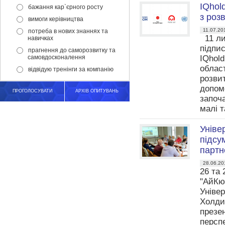
IQhol
бажання кар`єрного росту
з роз
вимоги керівництва
11.07.20
потреба в нових знаннях та
11 ли
навичках
підпис
прагнення до саморозвитку та
самовдосконалення
IQhold
област
відвідую тренінги за компанію
розви
допом
ПРОГОЛОСУВАТИ
АРХІВ ОПИТУВАНЬ
започа
малі 
Уніве
підсу
партн
28.06.20
26 та 
"АйКю
Універ
Холдин
презен
персп