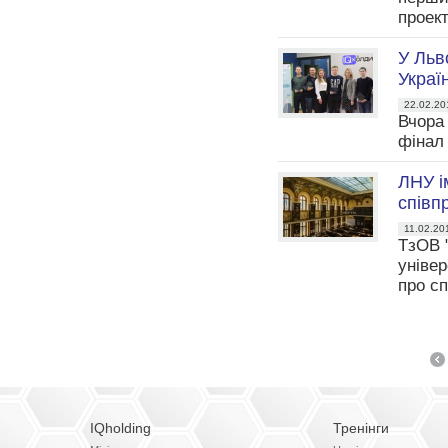
проект
У Льв
Україн
22.02.20
Вчора 
фінал 
ЛНУ і
співп
11.02.20
ТзОВ 
універ
про сп
IQholding
Тренінги