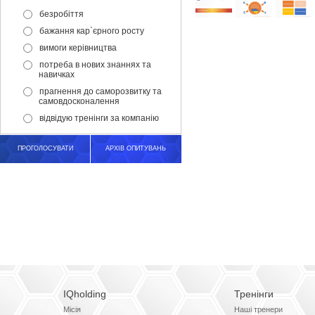
безробіття
бажання кар`єрного росту
вимоги керівництва
потреба в нових знаннях та
навичках
прагнення до саморозвитку та
самовдосконалення
відвідую тренінги за компанію
ПРОГОЛОСУВАТИ
АРХІВ ОПИТУВАНЬ
IQholding
Тренінги
Місія
Наші тренери