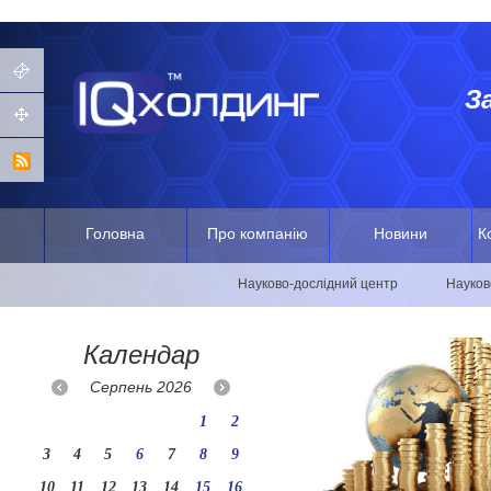
З
Головна
Про компанію
Новини
К
Науково-дослідний центр
Науков
Календар
Серпень
2026
1
2
3
4
5
6
7
8
9
10
11
12
13
14
15
16