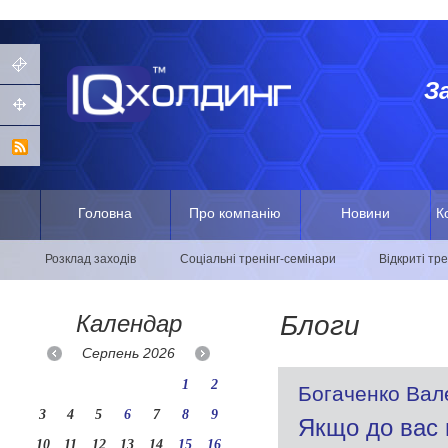
З
Головна
Про компанію
Новини
К
Розклад заходів
Соціальні тренінг-семінари
Відкриті тр
Календар
Блоги
Серпень
2026
1
2
Богаченко Вал
3
4
5
6
7
8
9
Якщо до вас 
10
11
12
13
14
15
16