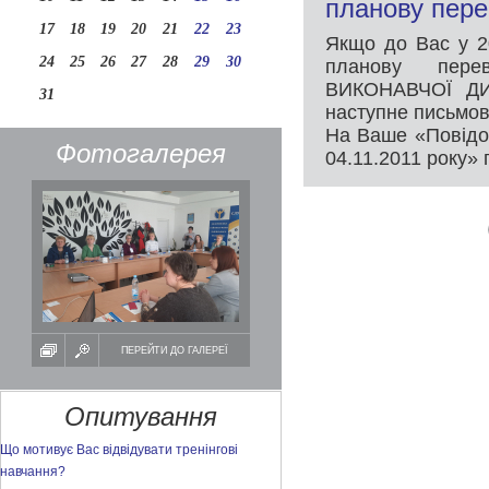
планову пере
17
18
19
20
21
22
23
Якщо до Вас у 2
24
25
26
27
28
29
30
планову пер
ВИКОНАВЧОЇ ДИР
31
наступне письмов
На Ваше «Повідо
Фотогалерея
04.11.2011 року»
ПЕРЕЙТИ ДО ГАЛЕРЕЇ
Опитування
Що мотивує Вас відвідувати тренінгові
навчання?