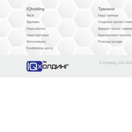
IQholding
Тренінги
Місія
Наші тренери
Відзнаки
Соціальні тренінг-сем
Наші клієнти
Відкриті тренінг-семін
Наші партнери
Корпоративні тренінги
Фотогалерея
Розклад заходів
Конференц-центр
® IQholding, 2011-202