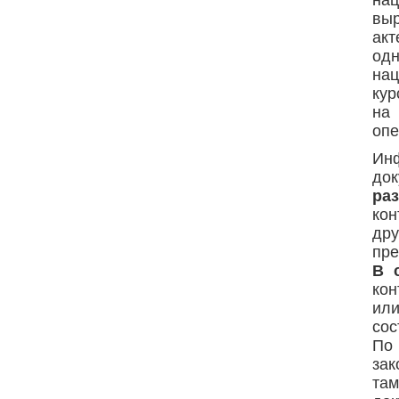
нац
выр
ак
од
нац
кур
на 
опе
Ин
до
р
кон
др
пре
В 
кон
ил
сос
По
зак
та