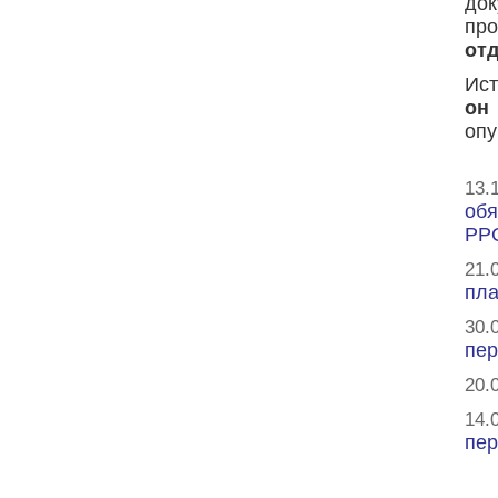
до
пр
отд
Ист
о
опу
13.
обя
РР
21.
пла
30.
пер
20.
14.
пер