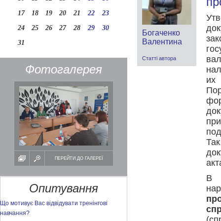
пр
17
18
19
20
21
22
23
Ут
до
24
25
26
27
28
29
30
Богаченко
за
Валентина
31
гос
ва
Статті автора
Фотогалерея
нал
их
Пор
фо
до
при
под
Та
док
ПЕРЕЙТИ ДО ГАЛЕРЕЇ
акт
В 
Опитування
на
пр
Що мотивує Вас відвідувати тренінгові
сп
навчання?
(сп