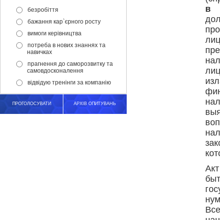
в 
безробіття
дол
бажання кар`єрного росту
про
вимоги керівництва
лиц
потреба в нових знаннях та
пр
навичках
на
прагнення до саморозвитку та
ли
самовдосконалення
изл
відвідую тренінги за компанію
фи
на
ПРОГОЛОСУВАТИ
АРХІВ ОПИТУВАНЬ
вы
воп
на
за
кот
Акт
бы
го
нум
Вс