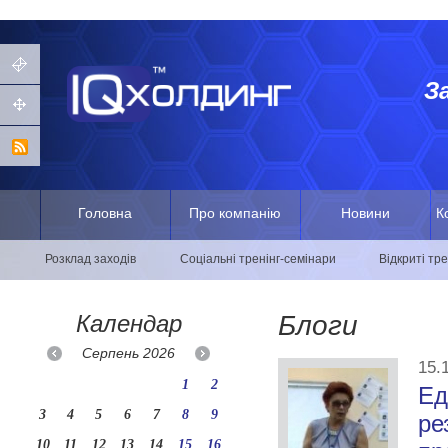
З
Головна
Про компанію
Новини
К
Розклад заходів
Соціальні тренінг-семінари
Відкриті тр
Календар
Блоги
Серпень
2026
15.
1
2
Ед
3
4
5
6
7
8
9
ре
10
11
12
13
14
15
16