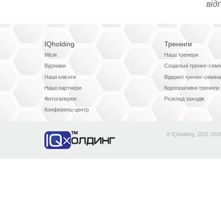
IQholding
Тренінги
Місія
Наші тренери
Відзнаки
Соціальні тренінг-сем
Наші клієнти
Відкриті тренінг-семін
Наші партнери
Корпоративні тренінги
Фотогалерея
Розклад заходів
Конференц-центр
® IQholding, 2011-202