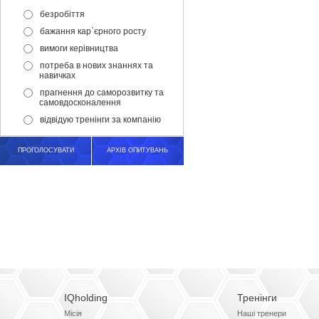
безробіття
бажання кар`єрного росту
вимоги керівництва
потреба в нових знаннях та
навичках
прагнення до саморозвитку та
самовдосконалення
відвідую тренінги за компанію
ПРОГОЛОСУВАТИ
АРХІВ ОПИТУВАНЬ
IQholding
Тренінги
Місія
Наші тренери