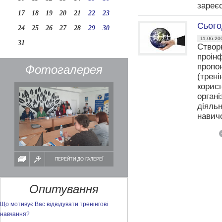
зареєс
17
18
19
20
21
22
23
Сього
24
25
26
27
28
29
30
11.06.20
31
Створ
проін
пропо
Фотогалерея
(трені
корисн
органі
діяль
навичо
ПЕРЕЙТИ ДО ГАЛЕРЕЇ
Опитування
Що мотивує Вас відвідувати тренінгові
навчання?