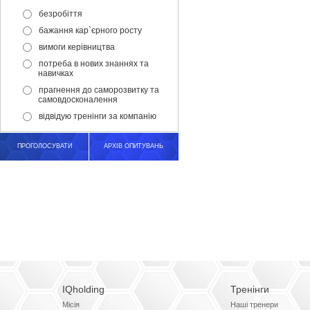
безробіття
бажання кар`єрного росту
вимоги керівництва
потреба в нових знаннях та
навичках
прагнення до саморозвитку та
самовдосконалення
відвідую тренінги за компанію
ПРОГОЛОСУВАТИ
АРХІВ ОПИТУВАНЬ
IQholding
Тренінги
Місія
Наші тренери