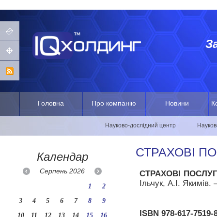
З
Головна
Про компанію
Новини
К
Науково-дослідний центр
Науков
СТРАХОВІ П
Календар
Серпень
2026
СТРАХОВІ ПОСЛУ
Ільчук, А.І. Якимів.
1
2
3
4
5
6
7
8
9
ISBN 978-617-7519-
10
11
12
13
14
15
16