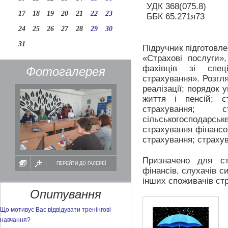
УДК 368(075.8)
17
18
19
20
21
22
23
ББК 65.271я73
24
25
26
27
28
29
30
31
Підручник підготовле
«Страхові послуги»
фахівців зі спец
Фотогалерея
страхування». Розгля
реалізації; порядок 
життя і пенсій; с
страхування; с
сільськогосподарськ
страхування фінансов
страхування; страхув
Призначено для ст
ПЕРЕЙТИ ДО ГАЛЕРЕЇ
фінансів, слухачів с
інших споживачів стр
Опитування
Що мотивує Вас відвідувати тренінгові
навчання?