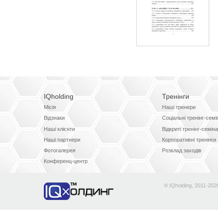
IQholding
Тренінги
Місія
Наші тренери
Відзнаки
Соціальні тренінг-сем
Наші клієнти
Відкриті тренінг-семін
Наші партнери
Корпоративні тренінги
Фотогалерея
Розклад заходів
Конференц-центр
® IQholding, 2011-202