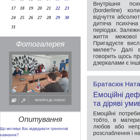
Внутрішня пси
17
18
19
20
21
22
23
(borderline) ко
відчуття абсолют
24
25
26
27
28
29
30
дитяча психічна
31
періодах. Залежн
життя межової
Фотогалерея
Пригадуєте висл
милее?» Далі в
говорить щось пр
дзеркалами є інш
Братасюк Ната
Емоційні дефі
ПЕРЕЙТИ ДО ГАЛЕРЕЇ
та діряві ум
Емоційні потреб
Опитування
тобто, в матери
любов або непри
Що мотивує Вас відвідувати тренінгові
розслаблення і н
навчання?