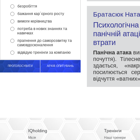
безробіття
Братасюк Ната
бажання кар`єрного росту
вимоги керівництва
Психологічна
потреба в нових знаннях та
панічній атац
навичках
втрати
прагнення до саморозвитку та
самовдосконалення
Панічна атака
ви
відвідую тренінги за компанію
почуття).
Тілесн
здається, «на
ПРОГОЛОСУВАТИ
АРХІВ ОПИТУВАНЬ
посилюється сер
відчуття «ватних»
IQholding
Тренінги
Місія
Наші тренери