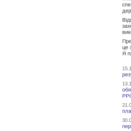
сп
дер
Від
за
вик
Пре
це 
Я п
15.
рез
13.
обя
РР
21.
пла
30.
пер