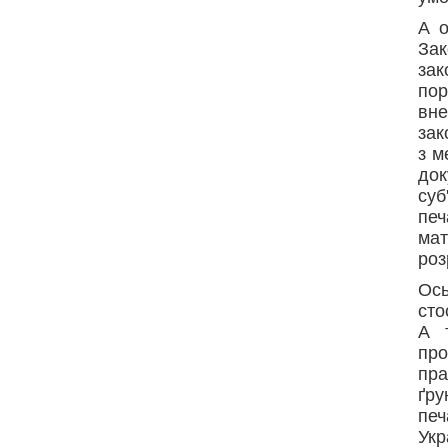
А о
За
за
по
вн
зак
з м
док
суб
пе
ма
роз
Ос
сто
А 
про
пра
ґру
печ
Укр