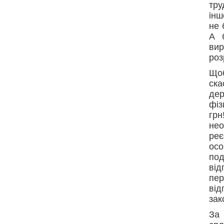
тру
інш
не 
А 
ви
роз
Щоб
ска
де
фіз
гр
нео
реє
осо
под
ві
пе
від
зак
За 