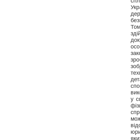
сп
Укр
де
без
Том
зд
док
осо
зак
зро
зо
тех
дет
сп
вик
у с
фіз
спр
мо
ві
юри
як