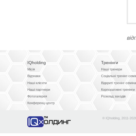
IQholding
Тренінги
Місія
Наші тренери
Відзнаки
Соціальні тренінг-сем
Наші клієнти
Відкриті тренінг-семін
Наші партнери
Корпоративні тренінги
Фотогалерея
Розклад заходів
Конференц-центр
® IQholding, 2011-202