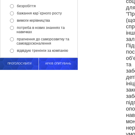
соц
безробіття
для
"Пр
бажання кар`єрного росту
(щ
вимоги керівництва
спр
потреба в нових знаннях та
навичках
інш
за
прагнення до саморозвитку та
самовдосконалення
Під
відвідую тренінги за компанію
по
об’
та
ПРОГОЛОСУВАТИ
АРХІВ ОПИТУВАНЬ
заб
де
іні
зак
за
під
оп
на
мо
нер
умо