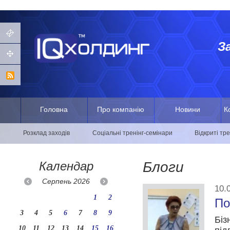
З
Головна
Про компанію
Новини
К
Розклад заходів
Соціальні тренінг-семінари
Відкриті тр
Календар
Блоги
Серпень
2026
10.
1
2
По
3
4
5
6
7
8
9
Бі
10
11
12
13
14
15
16