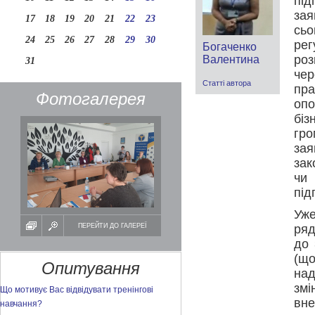
під
зая
17
18
19
20
21
22
23
сь
24
25
26
27
28
29
30
ре
Богаченко
роз
Валентина
31
чер
Статті автора
пр
Фотогалерея
опо
біз
гро
зая
зак
чи 
під
Уже
ПЕРЕЙТИ ДО ГАЛЕРЕЇ
ряд
до 
(щ
Опитування
над
змі
Що мотивує Вас відвідувати тренінгові
вн
навчання?